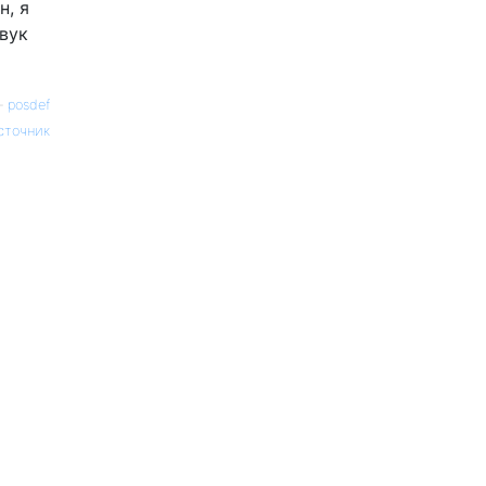
н, я
звук
—
posdef
сточник