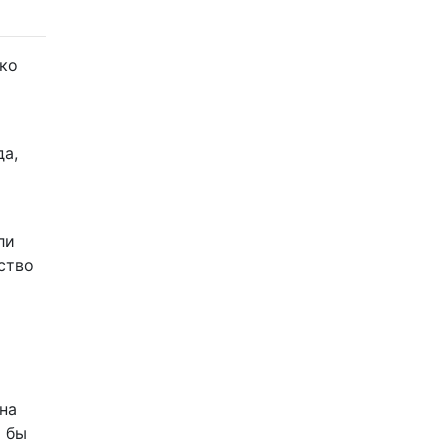
ько
да,
ли
ство
на
Я бы