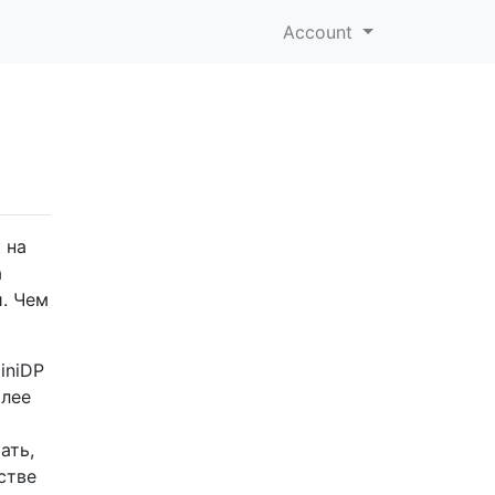
Account
 на
а
и. Чем
iniDP
олее
ать,
стве