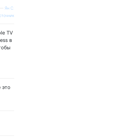
—
Ян С.
сточник
le TV
ess в
чтобы
 это