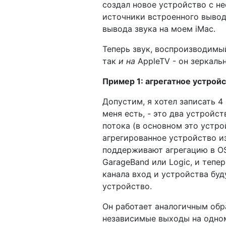
создал новое устройство с н
источники встроенного вывода
вывода звука на моем iMac.
Теперь звук, воспроизводимый
так
и на
AppleTV - он зеркаль
Пример 1: агрегатное устрой
Допустим, я хотел записать 4
меня есть, - это два устройс
потока (в основном это устро
агрегированное устройство из
поддерживают агрегацию в OS 
GarageBand или Logic, и тепе
канала вход и устройства бу
устройство.
Он работает аналогичным обра
независимые выходы на одно