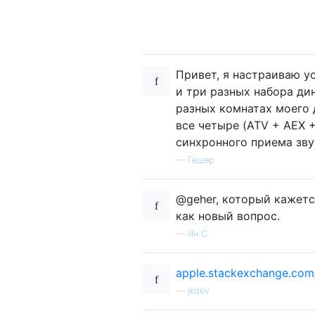
Привет, я настраиваю у
и три разных набора ди
разных комнатах моего д
все четыре (ATV + AEX 
синхронного приема зву
—
Гешер
@geher, который кажетс
как новый вопрос.
—
Ян С.
apple.stackexchange.com
—
jkdev