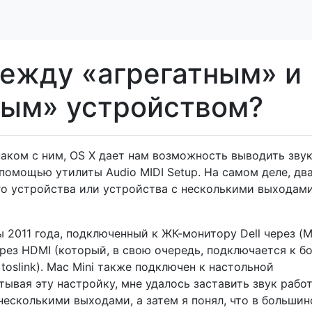
между «агрегатным» и
ым» устройством?
наком с ним, OS X дает нам возможность выводить звук
помощью утилиты Audio MIDI Setup. На самом деле, дв
ого устройства или устройства с несколькими выходам
ы 2011 года, подключенный к ЖК-монитору Dell через (M
ерез HDMI (который, в свою очередь, подключается к б
toslink). Mac Mini также подключен к настольной
тывая эту настройку, мне удалось заставить звук работ
несколькими выходами, а затем я понял, что в большин