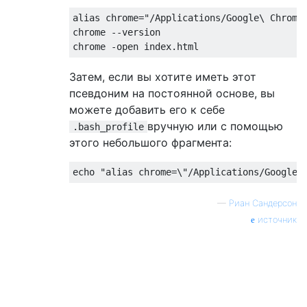
alias chrome
=
"/Applications/Google\ Chrome
chrome 
--
version

chrome 
-
open index
.
html
Затем, если вы хотите иметь этот
псевдоним на постоянной основе, вы
можете добавить его к себе
вручную или с помощью
.bash_profile
этого небольшого фрагмента:
echo 
"alias chrome=\"/Applications/Google\
—
Риан Сандерсон
источник