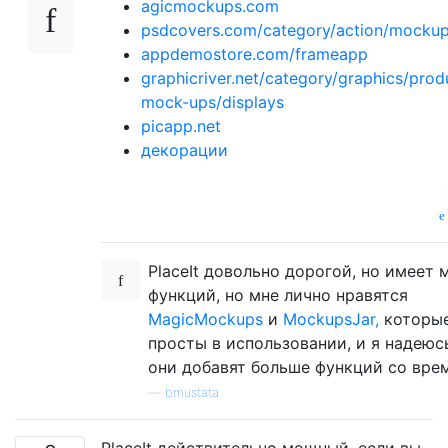
agicmockups.com
psdcovers.com/category/action/mockup
appdemostore.com/frameapp
graphicriver.net/category/graphics/prod
mock-ups/displays
picapp.net
декорации
PlaceIt довольно дорогой, но имеет 
функций, но мне лично нравятся
MagicMockups
и
MockupsJar,
которые
просты в использовании, и я надеюсь
они добавят больше функций со вре
—
bmustata
PlaceIt действительно мощный, если вы