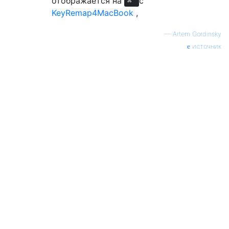
отображается на
с
⌘
KeyRemap4MacBook
,
—
Artem Gordinsky
источник