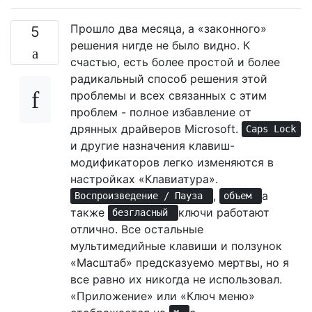
Прошло два месяца, а «законного»
5
решения нигде не было видно. К
счастью, есть более простой и более
радикальный способ решения этой
проблемы и всех связанных с этим
проблем - полное избавление от
дрянных драйверов Microsoft.
Caps Lock
и другие назначения клавиш-
модификаторов легко изменяются в
настройках «Клавиатура».
,
а
Воспроизведение / Пауза
объем
также
ключи работают
безгласный
отлично. Все остальные
мультимедийные клавиши и ползунок
«Масштаб» предсказуемо мертвы, но я
все равно их никогда не использовал.
«Приложение» или «Ключ меню»