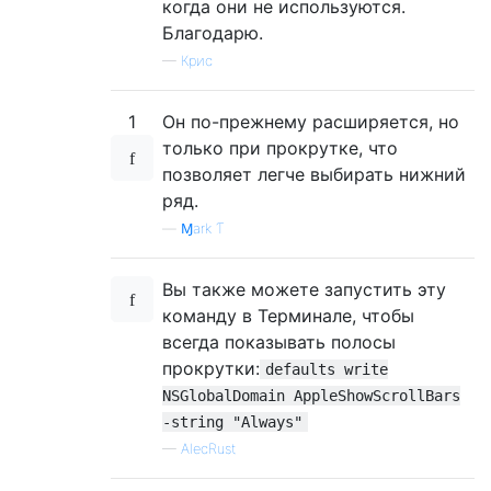
когда они не используются.
Благодарю.
—
Крис
1
Он по-прежнему расширяется, но
только при прокрутке, что
позволяет легче выбирать нижний
ряд.
—
Ɱark Ƭ
Вы также можете запустить эту
команду в Терминале, чтобы
всегда показывать полосы
прокрутки:
defaults write
NSGlobalDomain AppleShowScrollBars
-string "Always"
—
AlecRust