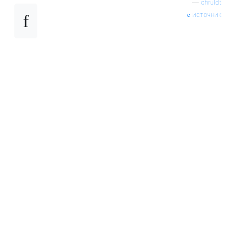
—
chruldt
источник