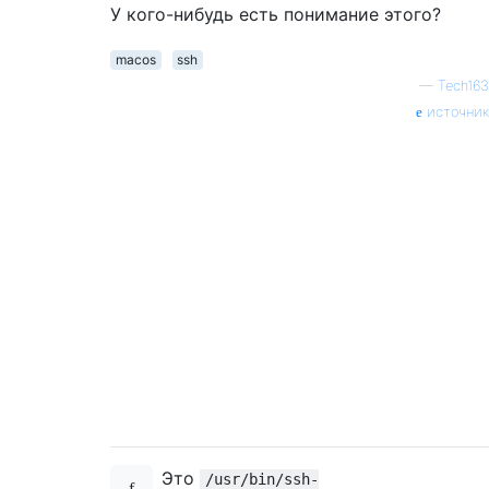
У кого-нибудь есть понимание этого?
macos
ssh
—
Tech163
источник
Это
/usr/bin/ssh-