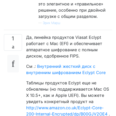
это элегантное и «правильное»
решение, особенно при двойной
загрузке с общим разделом.
—
Эрик Марш
Да, линейка продуктов Viasat Eclypt
1
работает с Mac (EFI) и обеспечивает
аппаратное шифрование с полным
диском, одобренное FIPS.
См .:
Внутренний жесткий диск с
внутренним шифрованием Eclypt Core
Таблицы продуктов Eclypt еще не
обновлены (но поддерживается Mac OS
X 10.5+, как и Apple UEFI). Вы можете
увидеть конкретный продукт на
http://www.amazon.co.uk/Eclypt-Core-
200-Internal-Encrypted/dp/B00GJV2OE4
.