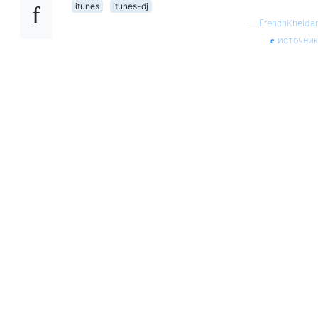
itunes
itunes-dj
—
FrenchKheldar
источник