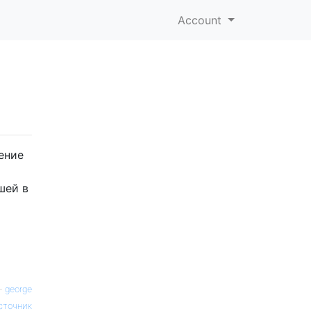
Account
ение
шей в
—
george
сточник