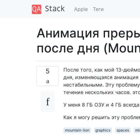
Apple
Теги
Анимация преры
после дня (Mount
После того, как мой 13-дюймо
5
дня, изменяющаяся анимация 
нестабильными. Эту проблему 
течение нескольких часов. это
У меня 8 ГБ ОЗУ и 4 ГБ всегда
Как я могу решить эту пробле
mountain-lion
graphics
spaces
mi