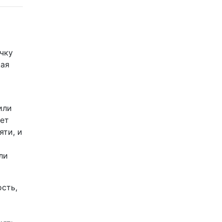
чку
щая
или
яет
яти, и
ли
сть,
я