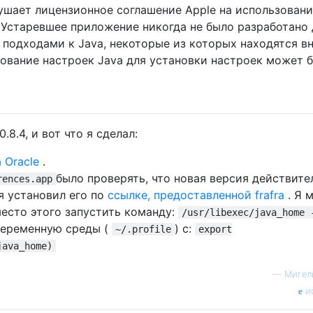
шает лицензионное соглашение Apple на использован
Устаревшее приложение никогда не было разработано 
подходами к Java, некоторые из которых находятся в
зование настроек Java для установки настроек может 
.8.4, и вот что я сделал:
а Oracle
.
было проверять, что новая версия действите
rences.app
я установил его по
ссылке, предоставленной frafra
. Я 
место этого запустить команду:
/usr/libexec/java_home 
переменную среды (
) с:
~/.profile
export
java_home)
—
Мигел
и