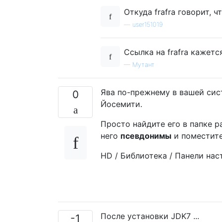
Откуда frafra говорит, ч
—
user151019
Ссылка на frafra кажетс
—
Мутант
Ява по-прежнему в вашей сист
0
Йосемити.
Просто найдите его в папке раз
него
псевдонимы
и поместите е
HD / Библиотека / Панели настр
После установки JDK7 ...
-1