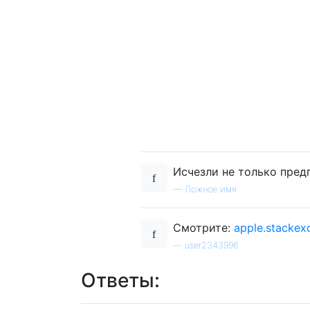
Исчезли не только предп
—
Ложное имя
Смотрите:
apple.stackex
—
user2343996
Ответы: