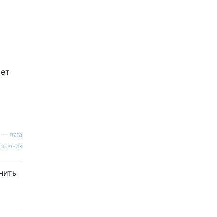
яет
—
frafa
сточник
нить