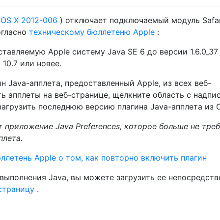
 OS X 2012-006
) отключает подключаемый модуль Safar
огласно
техническому бюллетеню Apple
:
тавляемую Apple систему Java SE 6 до версии 1.6.0_37
10.7 или новее.
н Java-апплета, предоставленный Apple, из всех веб-
ь апплеты на веб-странице, щелкните область с надпи
загрузить последнюю версию плагина Java-апплета из O
 приложение Java Preferences, которое больше не тре
плета.
ллетень Apple о том, как повторно включить плагин
 выполнения Java, вы можете загрузить ее непосредств
страницу
.