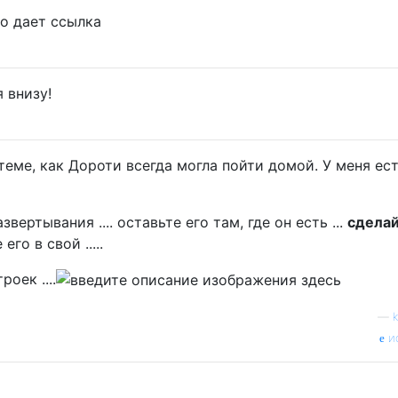
то дает ссылка
я внизу!
еме, как Дороти всегда могла пойти домой. У меня ес
вертывания .... оставьте его там, где он есть ...
сдела
го в свой .....
оек ....
—
и