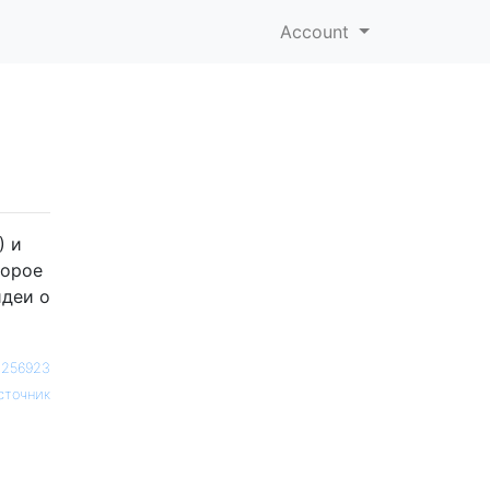
Account
) и
торое
идеи о
1256923
сточник