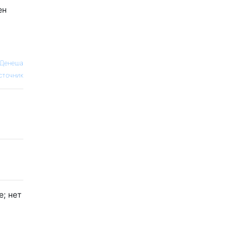
ен
 Денеша
сточник
; нет