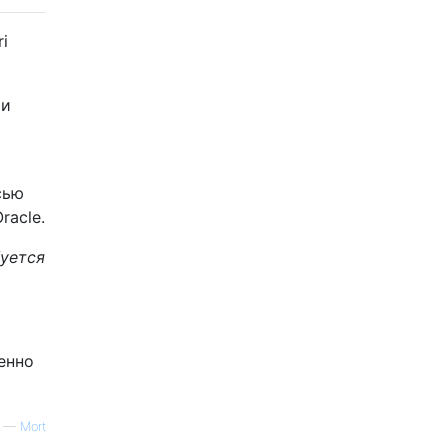
i
 и
сью
racle.
буется
енно
—
Mort