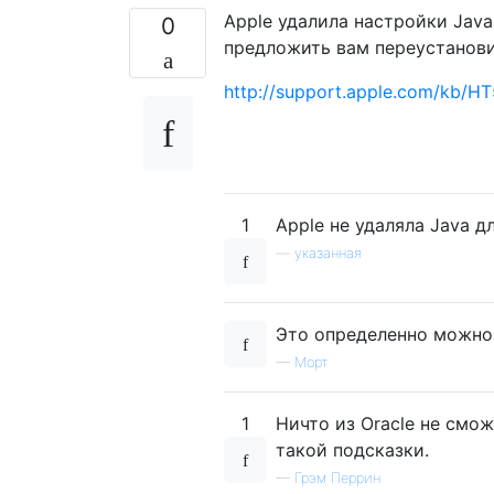
Apple удалила настройки Java 
0
предложить вам переустановит
http://support.apple.com/kb/H
1
Apple не удаляла Java д
—
указанная
Это определенно можно 
—
Морт
1
Ничто из Oracle не смо
такой подсказки.
—
Грэм Перрин