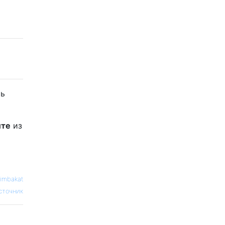
ть
йте
из
kimbakat
сточник