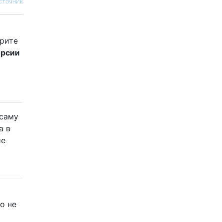
сточник
трите
ерсии
 саму
a в
ие
о не