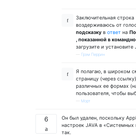
Заключительная строка 
воздерживаюсь от голос
подсказку
в
ответ
на
По
, показанной в командн
загрузите и установите 
—
Грэм Перрин
Я полагаю, в широком с
страницу (через ссылку
различных ее формах (на
пользователя, чтобы выб
—
Морт
Он был удален, поскольку App
6
настроек JAVA в «Системных н
так.