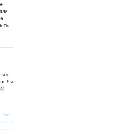
ие
для
не
быть
льно
мог бы
-V
ь Рейес
сточник