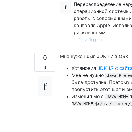
Перераспределение нару
операционной системы. 
работы с современными 
контроля Apple. Исполь
рискованным.
—
Грэм Перрин
Мне нужен был JDK 1.7 в OSX 10
0
Установил
JDK 1.7 с сайт
Мне не нужно
Java Prefe
была доступна. Поэтому 
пропустить этот шаг и в
Изменил мою
JAVA_HOME
JAVA_HOME=$(/usr/libexec/