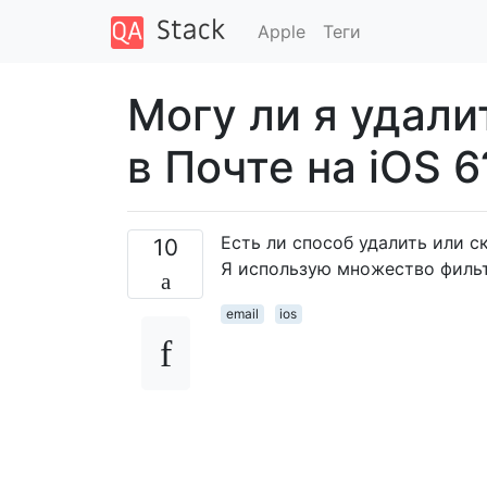
Apple
Теги
Могу ли я удали
в Почте на iOS 6
Есть ли способ удалить или с
10
Я использую множество фильт
email
ios