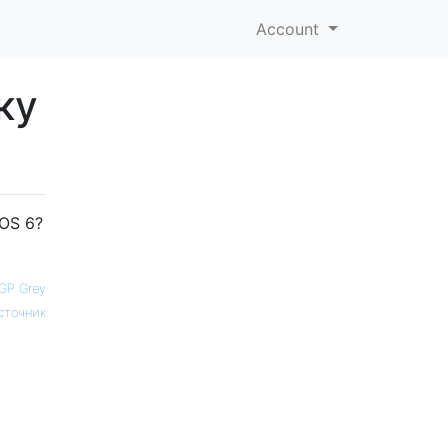
Account
ку
OS 6?
GP Grey
сточник