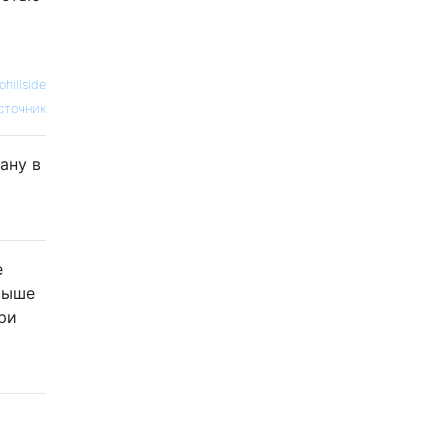
ohillside
сточник
ану в
е
выше
ри