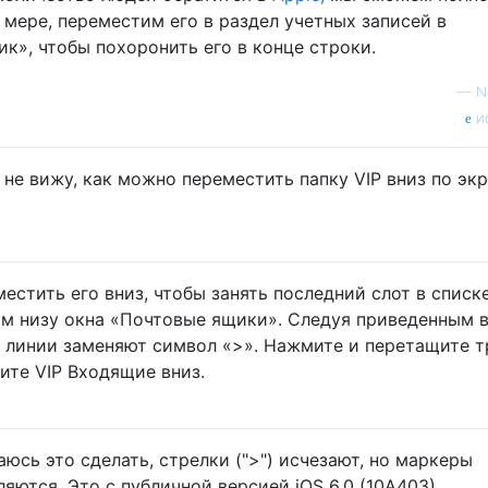
й мере, переместим его в раздел учетных записей в
к», чтобы похоронить его в конце строки.
—
N
и
я не вижу, как можно переместить папку VIP вниз по экр
естить его вниз, чтобы занять последний слот в списк
ом низу окна «Почтовые ящики». Следуя приведенным 
 линии заменяют символ «>». Нажмите и перетащите т
ите VIP Входящие вниз.
аюсь это сделать, стрелки (">") исчезают, но маркеры
яются. Это с публичной версией iOS 6.0 (10A403).