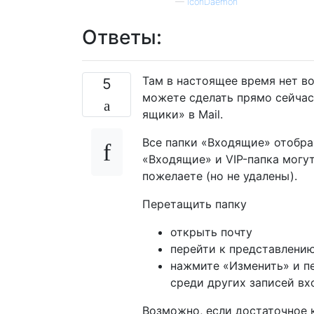
—
IconDaemon
Ответы:
Там в настоящее время нет во
5
можете сделать прямо сейчас,
ящики» в Mail.
Все папки «Входящие» отобра
«Входящие» и VIP-папка могу
пожелаете (но не удалены).
Перетащить папку
открыть почту
перейти к представлени
нажмите «Изменить» и пе
среди других записей вх
Возможно, если достаточное 