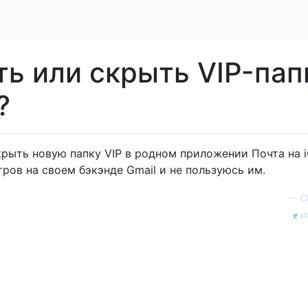
ть или скрыть VIP-пап
?
крыть новую папку VIP в родном приложении Почта на i
ров на своем бэкэнде Gmail и не пользуюсь им.
—
C
и