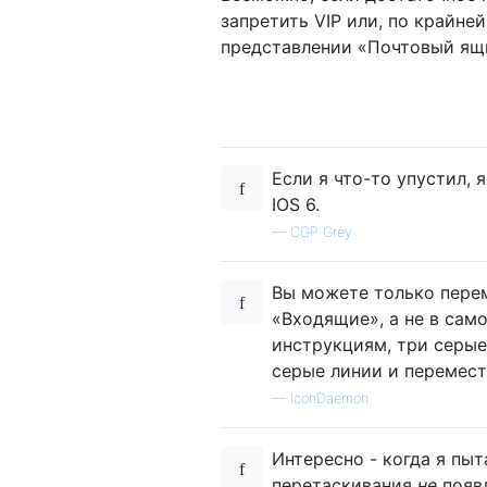
запретить VIP или, по крайне
представлении «Почтовый ящи
Если я что-то упустил, 
IOS 6.
—
CGP Grey
Вы можете только перем
«Входящие», а не в сам
инструкциям, три серые
серые линии и перемест
—
IconDaemon
Интересно - когда я пыт
перетаскивания
не
появл