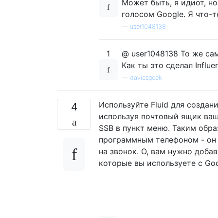
Может быть, я идиот, но
голосом Google. Я что-
—
user1048138
1
@ user1048138 То же са
Как ты это сделал Influe
—
daviesgeek
Используйте Fluid для создани
4
используя почтовый ящик ваш
SSB в пункт меню. Таким обра
программным телефоном - он в
на звонок. О, вам нужно добав
которые вы используете с Goo