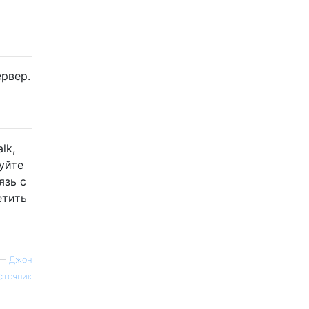
ервер.
lk,
уйте
язь с
етить
—
Джон
сточник