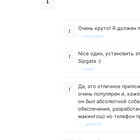
Очень круто! Я должен 
—
daviesgeek
Nice один, установить э
Sipgate :)
—
цезий
Да, это отличное прилож
очень популярен и, каж
он был абсолютной соба
обеспечения, разработа
макинтош) но телефон пр
—
JamiePatt