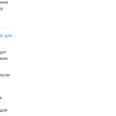
 мне
у,
ат для
ует
свою
 если
в
 для