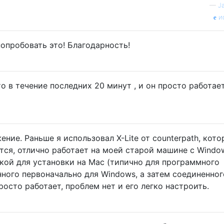
—
J
и
попробовать это! Благодарность!
то в течение последних 20 минут , и он просто работае
ение. Раньше я использовал X-Lite от counterpath, кот
ется, отлично работает на моей старой машине с Window
кой для установки на Mac (типично для программного
нного первоначально для Windows, а затем соединенног
осто работает, проблем нет и его легко настроить.