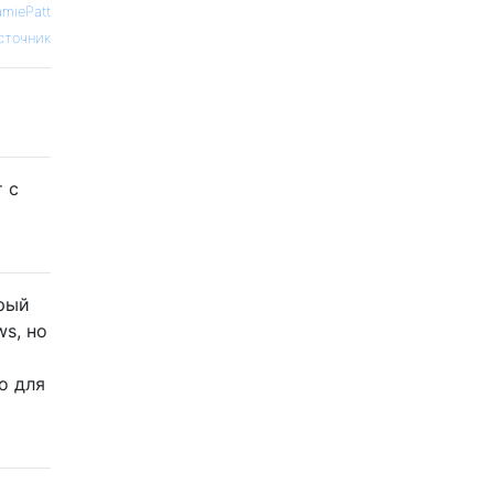
amiePatt
сточник
т с
орый
s, но
о для