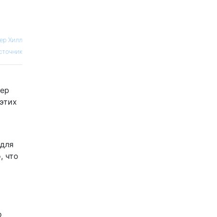
ер Хилл
сточник
мер
 этих
 для
, что
о