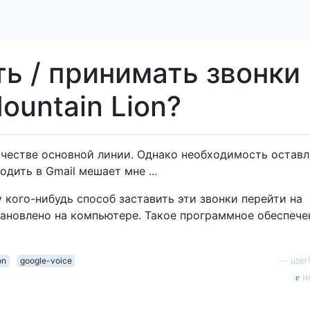
ть / принимать звонки
ountain Lion?
качестве основной линии. Однако необходимость оставл
дить в Gmail мешает мне ...
у кого-нибудь способ заставить эти звонки перейти на
тановлено на компьютере. Такое программное обеспече
on
google-voice
—
user
и