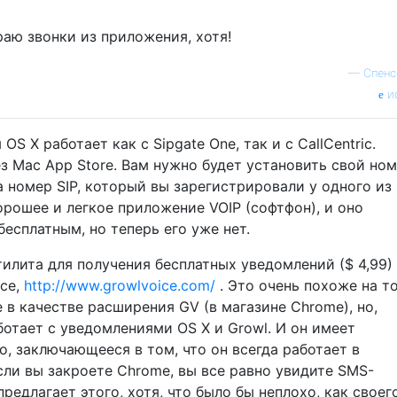
аю звонки из приложения, хотя!
—
Спенс
и
S X работает как с Sipgate One, так и с CallCentric.
з Mac App Store. Вам нужно будет установить свой но
а номер SIP, который вы зарегистрировали у одного из
орошее и легкое приложение VOIP (софтфон), и оно
бесплатным, но теперь его уже нет.
тилита для получения бесплатных уведомлений ($ 4,99)
ice,
http://www.growlvoice.com/
. Это очень похоже на то
 в качестве расширения GV (в магазине Chrome), но,
отает с уведомлениями OS X и Growl. И он имеет
, заключающееся в том, что он всегда работает в
сли вы закроете Chrome, вы все равно увидите SMS-
редлагает этого, хотя, что было бы неплохо, как своег