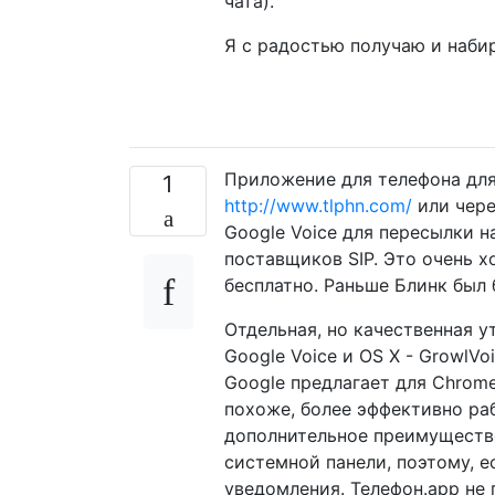
чата).
Я с радостью получаю и набир
Приложение для телефона для O
1
http://www.tlphn.com/
или чере
Google Voice для пересылки н
поставщиков SIP. Это очень х
бесплатно. Раньше Блинк был 
Отдельная, но качественная у
Google Voice и OS X - GrowlVo
Google предлагает для Chrome
похоже, более эффективно раб
дополнительное преимущество
системной панели, поэтому, е
уведомления. Телефон.app не п