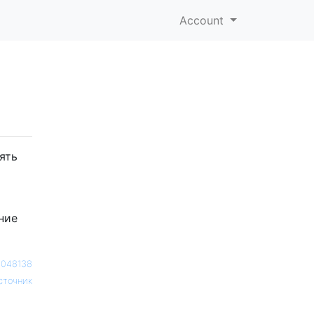
Account
ять
ние
1048138
сточник