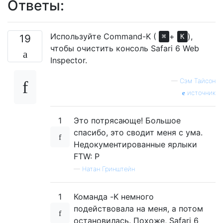
Ответы:
Используйте Command-K (
+
),
19
⌘
K
чтобы очистить консоль Safari 6 Web
Inspector.
—
Сэм Тайсон
источник
1
Это потрясающе! Большое
спасибо, это сводит меня с ума.
Недокументированные ярлыки
FTW: P
—
Натан Гринштейн
1
Команда -K немного
подействовала на меня, а потом
остановилась. Похоже, Safari 6