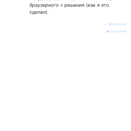
браузерного
» решения (как я это
сделал).
—
Филипп В.
источник