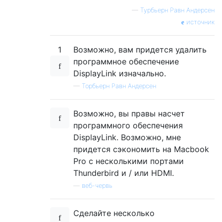
—
Турбьерн Равн Андерсен
источник
1
Возможно, вам придется удалить
программное обеспечение
DisplayLink изначально.
—
Торбьерн Равн Андерсен
Возможно, вы правы насчет
программного обеспечения
DisplayLink. Возможно, мне
придется сэкономить на Macbook
Pro с несколькими портами
Thunderbird и / или HDMI.
—
веб-червь
Сделайте несколько