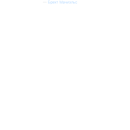
—
Брехт Мачиэльс