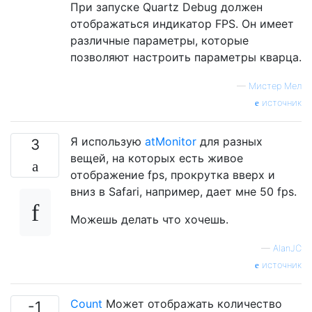
При запуске Quartz Debug должен
отображаться индикатор FPS. Он имеет
различные параметры, которые
позволяют настроить параметры кварца.
—
Мистер Мел
источник
Я использую
atMonitor
для разных
3
вещей, на которых есть живое
отображение fps, прокрутка вверх и
вниз в Safari, например, дает мне 50 fps.
Можешь делать что хочешь.
—
AlanJC
источник
Count
Может отображать количество
-1