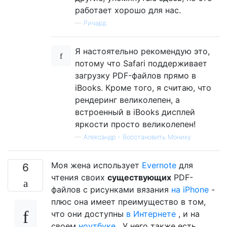
работает хорошо для нас.
—
Ричард
Я настоятельно рекомендую это,
потому что Safari поддерживает
загрузку PDF-файлов прямо в
iBooks. Кроме того, я считаю, что
рендеринг великолепен, а
встроенный в iBooks дисплей
яркости просто великолепен!
—
Александр - Восстановить Монику
Моя жена использует
Evernote
для
6
чтения своих
существующих
PDF-
файлов с рисунками вязания
на iPhone
-
плюс она имеет преимущество в том,
что они доступны
в Интернете
, и на
своем
ноутбуке
. У него также есть