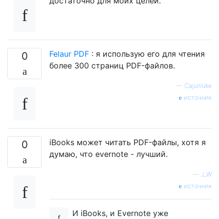
достаточно для моих целей.
Felaur PDF
: я использую его для чтения
0
более 300 страниц PDF-файлов.
—
Cajunluke
источник
iBooks может читать PDF-файлы, хотя я
0
думаю, что evernote - лучший.
—
J_W
источник
И iBooks, и Evernote уже