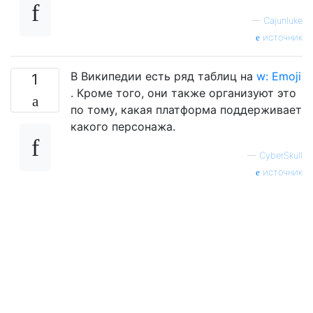
—
Cajunluke
источник
В Википедии есть ряд таблиц на
w: Emoji
1
. Кроме того, они также организуют это
по тому, какая платформа поддерживает
какого персонажа.
—
CyberSkull
источник