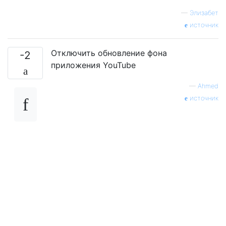
—
Элизабет
источник
Отключить обновление фона
-2
приложения YouTube
—
Ahmed
источник