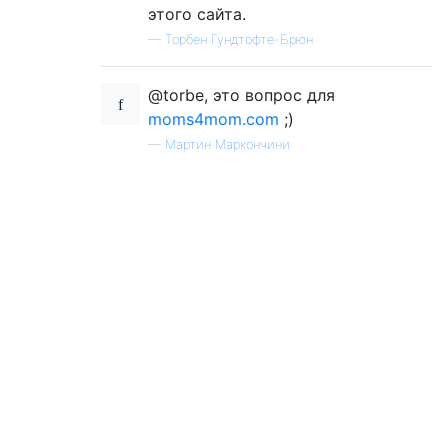
этого сайта.
—
Торбен Гундтофте-Брюн
@torbe, это вопрос для
moms4mom.com
;)
—
Мартин Маркончини