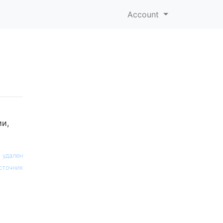
Account
ии,
 удален
сточник