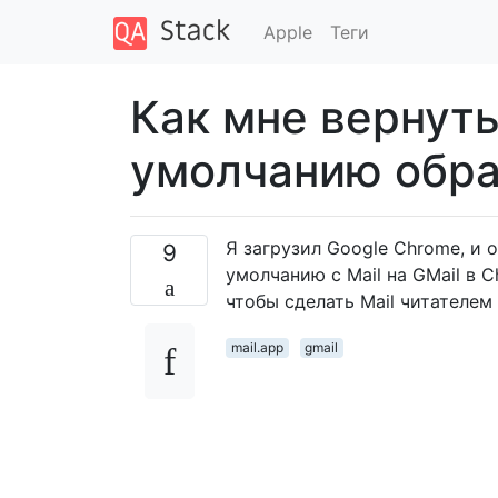
Apple
Теги
Как мне вернуть
умолчанию обрат
Я загрузил Google Chrome, и
9
умолчанию с Mail на GMail в C
чтобы сделать Mail читателем
mail.app
gmail