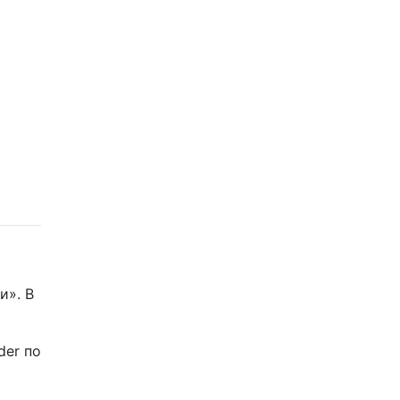
и». В
der по