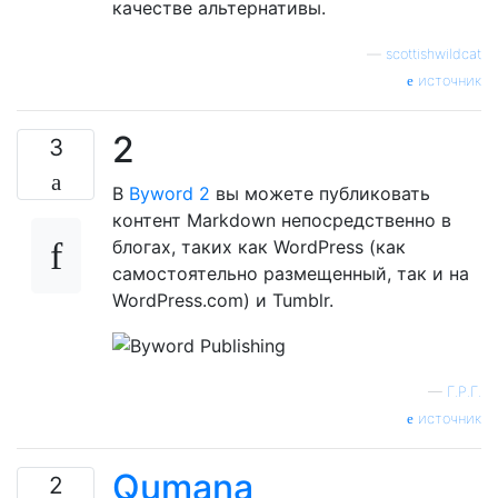
качестве альтернативы.
—
scottishwildcat
источник
2
3
В
Byword 2
вы можете публиковать
контент Markdown непосредственно в
блогах, таких как WordPress (как
самостоятельно размещенный, так и на
WordPress.com) и Tumblr.
—
Г.Р.Г.
источник
Qumana
2