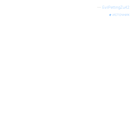
—
EvilPettingZu42
источник