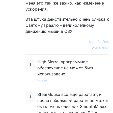
меня это так же важно, как изменение
ускорения.
Эта штука действительно очень близка к
Святому Граалю - великолепному
движению мыши в OSX.
—
Крис Герберт
источник
High Sierra: программное
обеспечение не может быть
использовано
—
Yaro
SteerMouse все еще работает, и
после небольшой работы он может
быть очень близок к SmoothMouse
(я использую ускорение 0.2 и