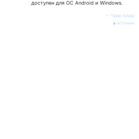
доступен для ОС Android и Windows.
—
Паван Кумар
источник