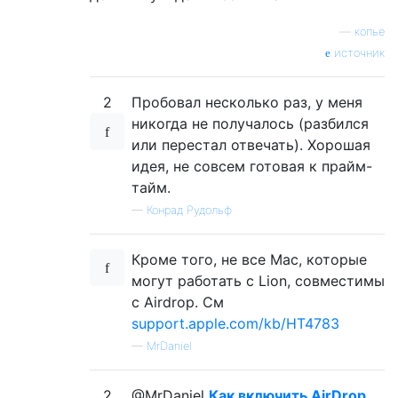
—
копье
источник
2
Пробовал несколько раз, у меня
никогда не получалось (разбился
или перестал отвечать). Хорошая
идея, не совсем готовая к прайм-
тайм.
—
Конрад Рудольф
Кроме того, не все Mac, которые
могут работать с Lion, совместимы
с Airdrop. См
support.apple.com/kb/HT4783
—
MrDaniel
2
@MrDaniel
Как включить AirDrop