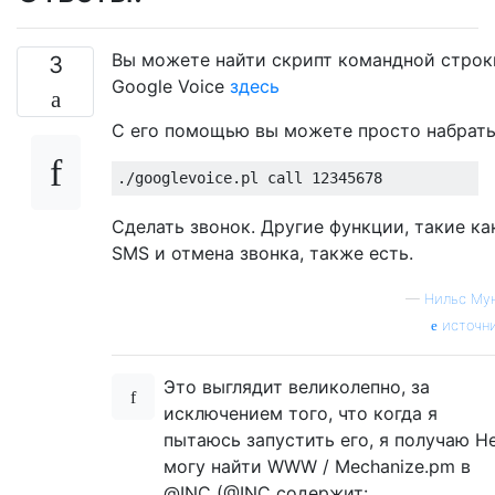
Вы можете найти скрипт командной строк
3
Google Voice
здесь
С его помощью вы можете просто набрат
./
googlevoice
.
pl call 
12345678
Сделать звонок. Другие функции, такие ка
SMS и отмена звонка, также есть.
—
Нильс Му
источн
Это выглядит великолепно, за
исключением того, что когда я
пытаюсь запустить его, я получаю Н
могу найти WWW / Mechanize.pm в
@INC (@INC содержит: