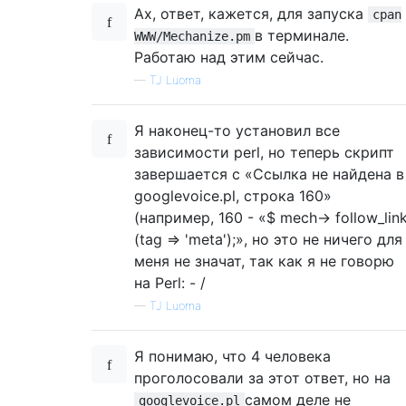
Ах, ответ, кажется, для запуска
cpan
в терминале.
WWW/Mechanize.pm
Работаю над этим сейчас.
—
TJ Luoma
Я наконец-то установил все
зависимости perl, но теперь скрипт
завершается с «Ссылка не найдена в
googlevoice.pl, строка 160»
(например, 160 - «$ mech-> follow_lin
(tag => 'meta');», но это не ничего для
меня не значат, так как я не говорю
на Perl: - /
—
TJ Luoma
Я понимаю, что 4 человека
проголосовали за этот ответ, но на
самом деле не
googlevoice.pl