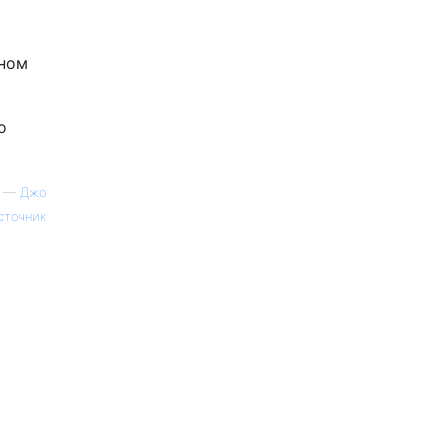
вном
о
—
Джо
сточник