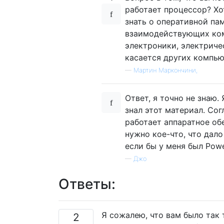
работает процессор? Хот
знать о оперативной пам
взаимодействующих ком
электроники, электричес
касается других компьют
—
Мартин Маркончини,
Ответ, я точно не знаю.
знал этот материал. Сог
работает аппаратное обе
нужно кое-что, что дало
если бы у меня был Pow
—
Джо
Ответы:
Я сожалею, что вам было так 
2