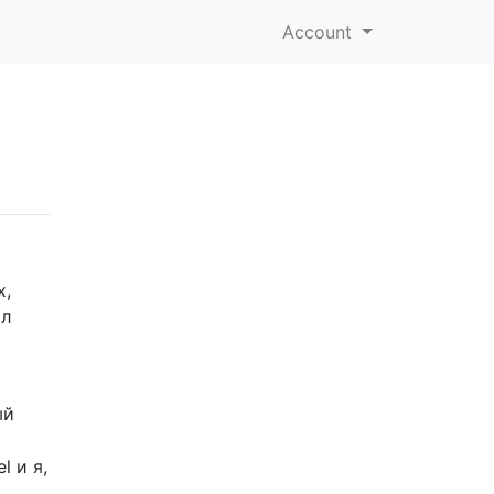
Account
х,
ыл
ый
l и я,