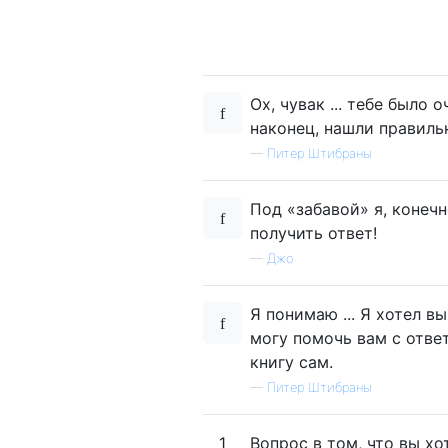
Ох, чувак ... тебе было 
наконец, нашли правиль
—
Питер Штибраны
Под «забавой» я, конеч
получить ответ!
—
Джо
Я понимаю ... Я хотел вы
могу помочь вам с отве
книгу сам.
—
Питер Штибраны
1
Вопрос в том, что вы хот