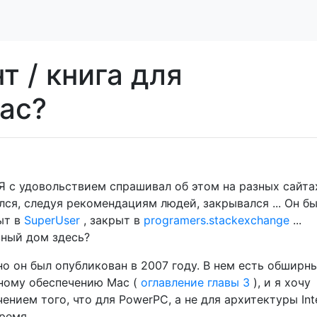
 / книга для
ac?
Я с удовольствием спрашивал об этом на разных сайта
лся, следуя рекомендациям людей, закрывался ... Он б
ыт в
SuperUser
, закрыт в
programers.stackexchange
...
вный дом здесь?
 но он был опубликован в 2007 году. В нем есть обширн
ному обеспечению Mac (
оглавление главы 3
), и я хочу
чением того, что для PowerPC, а не для архитектуры Inte
ремя.