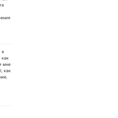
те
рения
 я
 как
и мне
, как
ние.