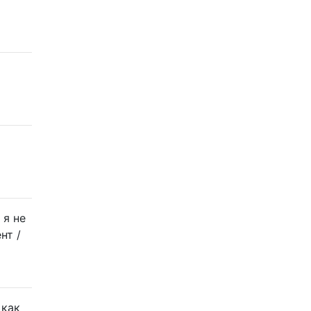
 я не
нт /
 как