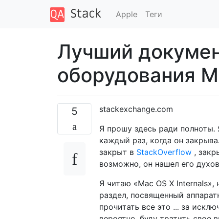
Apple
Теги
Лучший документ
оборудования M
stackexchange.com
5
Я прошу здесь ради полноты. 
каждый раз, когда он закрыва
закрыт в
StackOverflow
, закр
возможно, он нашел его духо
Я читаю «Mac OS X Internals»,
раздел, посвященный аппарат
прочитать все это ... за исклю
вероятно, буду тратить свое в