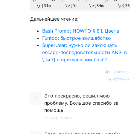
  \e
[
31m
      \e
[
0m
     \e
[
34m
      \e
[
33m
Дальнейшее чтение:
Bash Prompt HOWTO § 6.1. Цвета
Funtoo: быстрое волшебство
SuperUser: нужно ли заключать
escape-последовательности ANSI в
\ [и \] в приглашении bash?
—
Яри ​​Кейнянен
источник
Это прекрасно, решил мою
проблему. Большое спасибо за
помощь!
—
Блэр Беквит