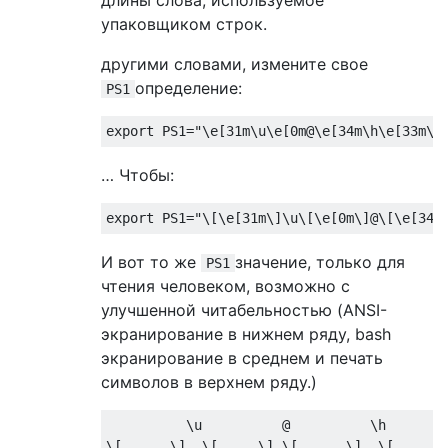
упаковщиком строк.
другими словами, измените свое
определение:
PS1
export
 PS1
=
"\e[31m\u\e[0m@\e[34m\h\e[33m\w
… Чтобы:
export
 PS1
=
"\[\e[31m\]\u\[\e[0m\]@\[\e[34m
И вот то же
значение, только для
PS1
чтения человеком, возможно с
улучшенной читабельностью (ANSI-
экранирование в нижнем ряду, bash
экранирование в среднем и печать
символов в верхнем ряду.)
          \u          
@
          \h       
\[      \]  \[     \] \[      \]  \[      