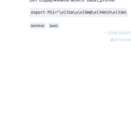
export
 PS1
=
"\e[31m\u\e[0m@\e[34m\h\e[33m\w
terminal
bash
—
Блэр Беквит
источник