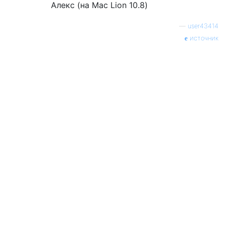
Алекс (на Mac Lion 10.8)
—
user43414
источник