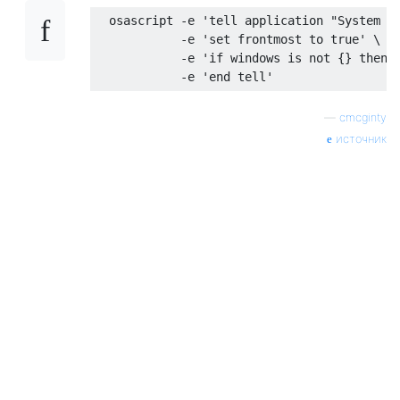
  osascript 
-
e 
'tell application "System E
-
e 
'set frontmost to true'
 \
-
e 
'if windows is not {} then 
-
e 
'end tell'
—
cmcginty
источник