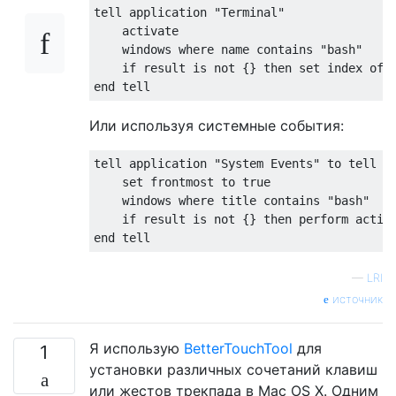
tell application "Terminal"
    activate
    windows where name contains "bash"
    if result is not {} then set index of 
end tell
Или используя системные события:
tell application "System Events" to tell p
    set frontmost to true
    windows where title contains "bash"
    if result is not {} then perform actio
end tell
—
LRI
источник
Я использую
BetterTouchTool
для
1
установки различных сочетаний клавиш
или жестов трекпада в Mac OS X. Одним