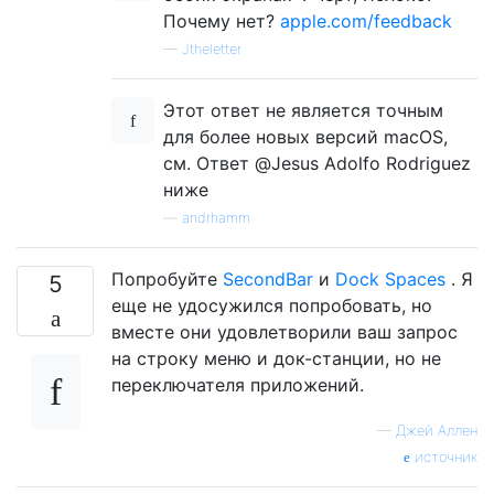
Почему нет?
apple.com/feedback
—
Jtheletter
Этот ответ не является точным
для более новых версий macOS,
см. Ответ @Jesus Adolfo Rodriguez
ниже
—
andrhamm
Попробуйте
SecondBar
и
Dock Spaces
. Я
5
еще не удосужился попробовать, но
вместе они удовлетворили ваш запрос
на строку меню и док-станции, но не
переключателя приложений.
—
Джей Аллен
источник