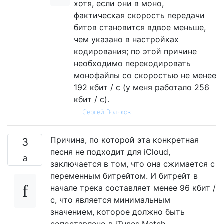
хотя, если они в моно,
фактическая скорость передачи
битов становится вдвое меньше,
чем указано в настройках
кодирования; по этой причине
необходимо перекодировать
монофайлы со скоростью не менее
192 кбит / с (у меня работало 256
кбит / с).
—
Сергей Волчков
Причина, по которой эта конкретная
3
песня не подходит для iCloud,
заключается в том, что она сжимается с
переменным битрейтом. И битрейт в
начале трека составляет менее 96 кбит /
с, что является минимальным
значением, которое должно быть
сопоставлено в iTunes Match.