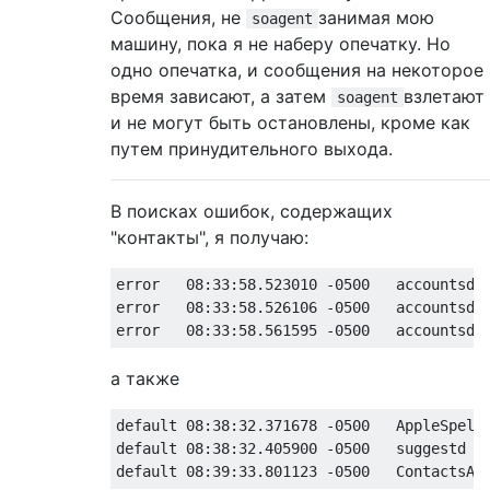
Сообщения, не
занимая мою
soagent
машину, пока я не наберу опечатку. Но
одно опечатка, и сообщения на некоторое
время зависают, а затем
взлетают
soagent
и не могут быть остановлены, кроме как
путем принудительного выхода.
В поисках ошибок, содержащих
"контакты", я получаю:
error   08:33:58.523010 -0500   accountsd  
error   08:33:58.526106 -0500   accountsd  
а также
default 08:38:32.371678 -0500   AppleSpell 
default 08:38:32.405900 -0500   suggestd   