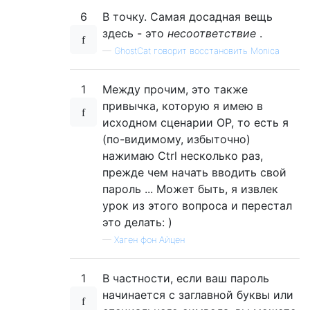
6
В точку. Самая досадная вещь
здесь - это
несоответствие
.
—
GhostCat говорит восстановить Monica
1
Между прочим, это также
привычка, которую я имею в
исходном сценарии OP, то есть я
(по-видимому, избыточно)
нажимаю Ctrl несколько раз,
прежде чем начать вводить свой
пароль ... Может быть, я извлек
урок из этого вопроса и перестал
это делать: )
—
Хаген фон Айцен
1
В частности, если ваш пароль
начинается с заглавной буквы или