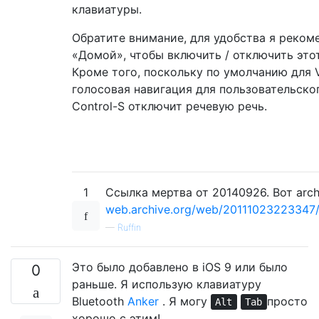
клавиатуры.
Обратите внимание, для удобства я реком
«Домой», чтобы включить / отключить это
Кроме того, поскольку по умолчанию для 
голосовая навигация для пользовательског
Control-S отключит речевую речь.
1
Ссылка мертва от 20140926. Вот archi
web.archive.org/web/20111023223347/ht
—
Ruffin
Это было добавлено в iOS 9 или было
0
раньше. Я использую клавиатуру
Bluetooth
Anker
. Я могу
просто
Alt
Tab
хорошо с этим!