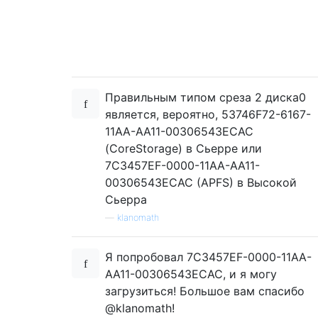
Правильным типом среза 2 диска0
является, вероятно, 53746F72-6167-
11AA-AA11-00306543ECAC
(CoreStorage) в Сьерре или
7C3457EF-0000-11AA-AA11-
00306543ECAC (APFS) в Высокой
Сьерра
—
klanomath
Я попробовал 7C3457EF-0000-11AA-
AA11-00306543ECAC, и я могу
загрузиться! Большое вам спасибо
@klanomath!