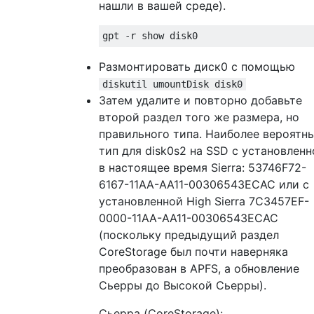
нашли в вашей среде).
Размонтировать диск0 с помощью
diskutil umountDisk disk0
Затем удалите и повторно добавьте
второй раздел того же размера, но
правильного типа. Наиболее вероятн
тип для disk0s2 на SSD с установленн
в настоящее время Sierra: 53746F72-
6167-11AA-AA11-00306543ECAC или с
установленной High Sierra 7C3457EF-
0000-11AA-AA11-00306543ECAC
(поскольку предыдущий раздел
CoreStorage был почти наверняка
преобразован в APFS, а обновление
Сьерры до Высокой Сьерры).
Сьерра (CoreStorage):