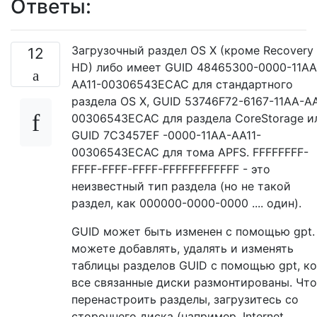
Ответы:
Загрузочный раздел OS X (кроме Recovery
12
HD) либо имеет GUID 48465300-0000-11AA
AA11-00306543ECAC для стандартного
раздела OS X, GUID 53746F72-6167-11AA-AA
00306543ECAC для раздела CoreStorage и
GUID 7C3457EF -0000-11AA-AA11-
00306543ECAC для тома APFS. FFFFFFFF-
FFFF-FFFF-FFFF-FFFFFFFFFFFF - это
неизвестный тип раздела (но не такой
раздел, как 000000-0000-0000 .... один).
GUID может быть изменен с помощью gpt.
можете добавлять, удалять и изменять
таблицы разделов GUID с помощью gpt, ко
все связанные диски размонтированы. Чт
перенастроить разделы, загрузитесь со
стороннего диска (например, Internet