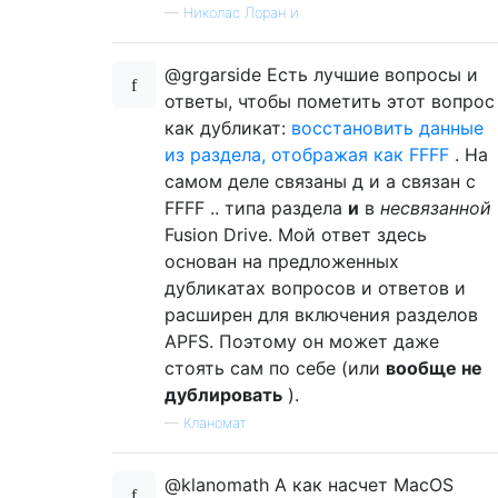
—
Николас Лоран и
@grgarside Есть лучшие вопросы и
ответы, чтобы пометить этот вопрос
как дубликат:
восстановить данные
из раздела, отображая как FFFF
. На
самом деле связаны д и а связан с
FFFF .. типа раздела
и
в
несвязанной
Fusion Drive. Мой ответ здесь
основан на предложенных
дубликатах вопросов и ответов и
расширен для включения разделов
APFS. Поэтому он может даже
стоять сам по себе (или
вообще не
дублировать
).
—
Кланомат
@klanomath А как насчет MacOS