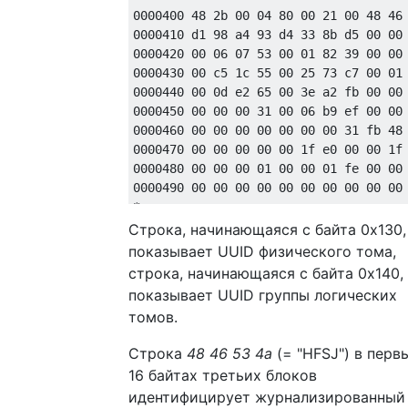
0000400 48 2b 00 04 80 00 21 00 48 46 
0000410 d1 98 a4 93 d4 33 8b d5 00 00 
0000420 00 06 07 53 00 01 82 39 00 00 
0000430 00 c5 1c 55 00 25 73 c7 00 01 
0000440 00 0d e2 65 00 3e a2 fb 00 00 
0000450 00 00 00 31 00 06 b9 ef 00 00 
0000460 00 00 00 00 00 00 00 31 fb 48 
0000470 00 00 00 00 00 1f e0 00 00 1f 
0000480 00 00 00 01 00 00 01 fe 00 00 
0000490 00 00 00 00 00 00 00 00 00 00 
*

00004c0 00 00 00 00 00 60 00 00 00 60 
Строка, начинающаяся с байта 0x130,
00004d0 00 00 0a 00 00 00 06 00 00 00 
показывает UUID физического тома,
00004e0 00 00 00 00 00 00 00 00 00 00 
строка, начинающаяся с байта 0x140,
*

показывает UUID группы логических
0000510 00 00 00 00 0e 40 00 00 01 30 
томов.
0000520 00 00 10 00 00 00 e4 00 00 00 
0000530 00 00 00 00 00 00 00 00 00 00 
Строка
48 46 53 4a
(= "HFSJ") в перв
*

16 байтах третьих блоков
0000560 00 00 00 00 11 d0 00 00 01 30 
идентифицирует журнализированный
0000570 00 02 80 00 00 00 72 00 00 13 