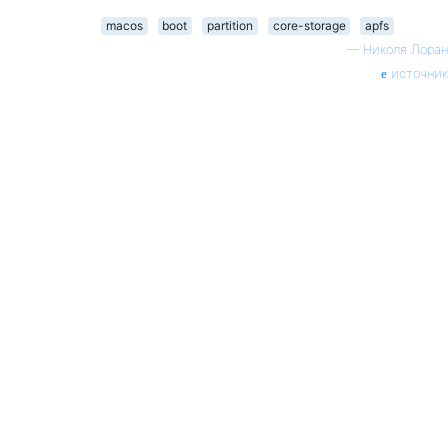
macos
boot
partition
core-storage
apfs
—
Николя Лоран
источник