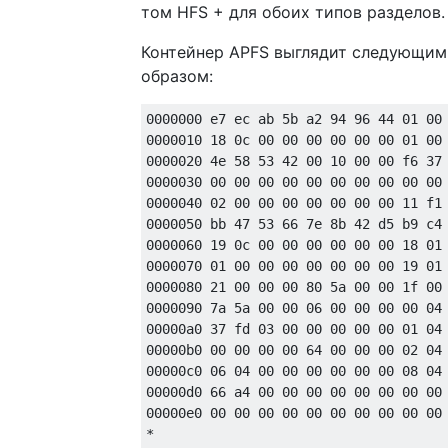
том HFS + для обоих типов разделов.
0000580 00 15 c5 aa 00 00 13 00 00 18 
0000590 00 19 d8 fb 00 00 13 00 00 1b 
Контейнер APFS выглядит следующим
00005a0 00 1c 34 70 00 00 13 00 00 1d 
00005b0 00 00 00 00 00 00 00 00 00 00 
образом:
*

0000000 e7 ec ab 5b a2 94 96 44 01 00 
0000010 18 0c 00 00 00 00 00 00 01 00 
0000020 4e 58 53 42 00 10 00 00 f6 37 
0000030 00 00 00 00 00 00 00 00 00 00 
0000040 02 00 00 00 00 00 00 00 11 f1 
0000050 bb 47 53 66 7e 8b 42 d5 b9 c4 
0000060 19 0c 00 00 00 00 00 00 18 01 
0000070 01 00 00 00 00 00 00 00 19 01 
0000080 21 00 00 00 80 5a 00 00 1f 00 
0000090 7a 5a 00 00 06 00 00 00 00 04 
00000a0 37 fd 03 00 00 00 00 00 01 04 
00000b0 00 00 00 00 64 00 00 00 02 04 
00000c0 06 04 00 00 00 00 00 00 08 04 
00000d0 66 a4 00 00 00 00 00 00 00 00 
00000e0 00 00 00 00 00 00 00 00 00 00 
*
