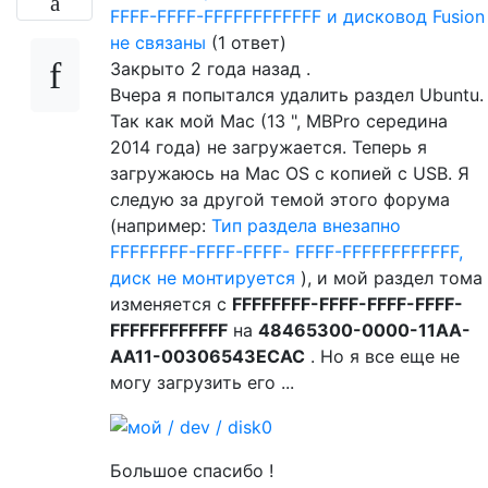
FFFF-FFFF-FFFFFFFFFFFF и дисковод Fusion
не связаны
(1 ответ)
Закрыто
2 года назад
.
Вчера я попытался удалить раздел Ubuntu.
Так как мой Mac (13 ", MBPro середина
2014 года) не загружается. Теперь я
загружаюсь на Mac OS с копией с USB. Я
следую за другой темой этого форума
(например:
Тип раздела внезапно
FFFFFFFF-FFFF-FFFF- FFFF-FFFFFFFFFFFF,
диск не монтируется
), и мой раздел тома
изменяется с
FFFFFFFF-FFFF-FFFF-FFFF-
FFFFFFFFFFFF
на
48465300-0000-11AA-
AA11-00306543ECAC
. Но я все еще не
могу загрузить его ...
Большое спасибо !