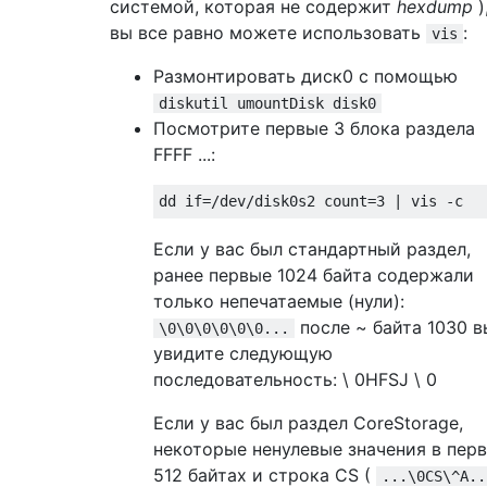
системой, которая не содержит
hexdump
)
вы все равно можете использовать
:
vis
Размонтировать диск0 с помощью
diskutil umountDisk disk0
Посмотрите первые 3 блока раздела
FFFF ...:
Если у вас был стандартный раздел,
ранее первые 1024 байта содержали
только непечатаемые (нули):
после ~ байта 1030 в
\0\0\0\0\0\0...
увидите следующую
последовательность: \ 0HFSJ \ 0
Если у вас был раздел CoreStorage,
некоторые ненулевые значения в пер
512 байтах и ​​строка CS (
...\0CS\^A..