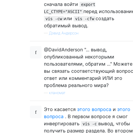
сначала войти
export
перед использовани
LC_CTYPE="ASCII"
или
создать
vis -cw
vis -cfw
обратимый вывод.
—
Дэвид Андерсон
@DavidAnderson "... вывод,
опубликованный некоторыми
пользователями, обратим ..." Можете
вы связать соответствующий вопрос
ответ или комментарий ИЛИ это
проблема реального мира?
—
кланомат
Это касается
этого вопроса
и
этого
вопроса
. В первом вопросе я смог
инвертировать
вывод, чтобы
vis -c
получить размер раздела. Во втором