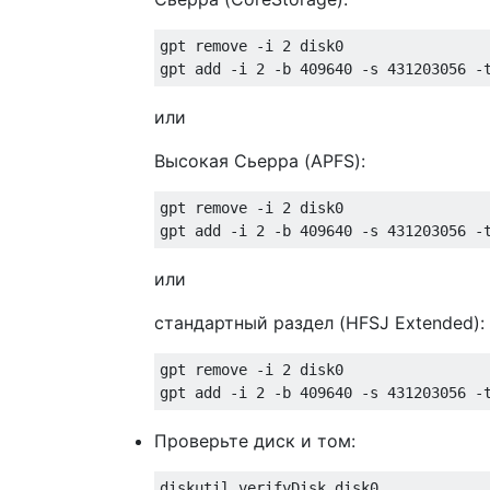
gpt remove -i 2 disk0

или
Высокая Сьерра (APFS):
gpt remove -i 2 disk0

или
стандартный раздел (HFSJ Extended):
gpt remove -i 2 disk0

Проверьте диск и том:
diskutil verifyDisk disk0
