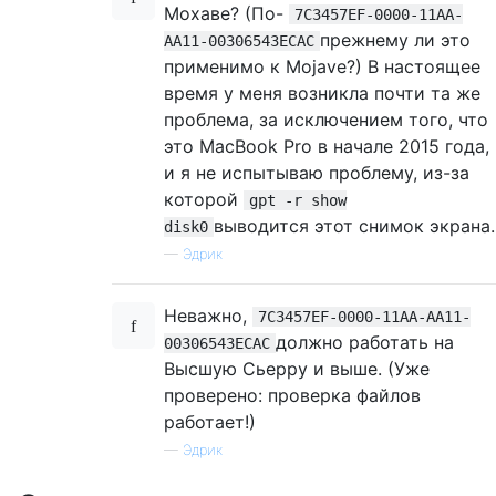
Мохаве? (По-
7C3457EF-0000-11AA-
прежнему ли это
AA11-00306543ECAC
применимо к Mojave?) В настоящее
время у меня возникла почти та же
проблема, за исключением того, что
это MacBook Pro в начале 2015 года,
и я не испытываю проблему, из-за
которой
gpt -r show
выводится этот снимок экрана.
disk0
—
Эдрик
Неважно,
7C3457EF-0000-11AA-AA11-
должно работать на
00306543ECAC
Высшую Сьерру и выше. (Уже
проверено: проверка файлов
работает!)
—
Эдрик