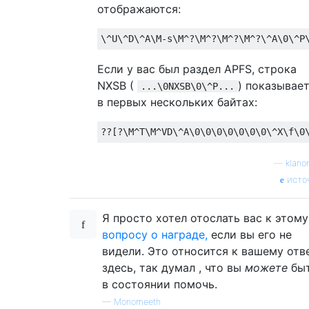
отображаются:
Если у вас был раздел APFS, строка
NXSB (
) показывае
...\0NXSB\0\^P...
в первых нескольких байтах:
—
klano
исто
Я просто хотел отослать вас к этому
вопросу о награде,
если вы его не
видели. Это относится к вашему отв
здесь, так думал , что вы
можете
бы
в состоянии помочь.
—
Monomeeth