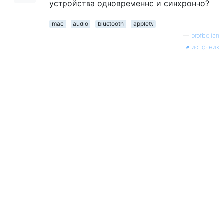
устройства одновременно и синхронно?
mac
audio
bluetooth
appletv
—
profbejian
источник