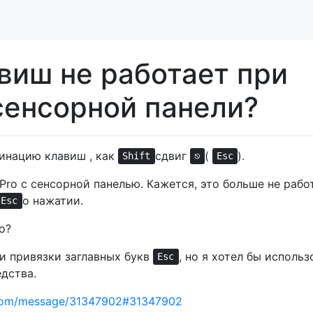
виш не работает при
сенсорной панели?
бинацию клавиш , как
сдвиг
(
).
Shift
⎋
Esc
ro с сенсорной панелью. Кажется, это больше не работ
о нажатии.
Esc
о?
ти привязки заглавных букв
, но я хотел бы использ
Esc
едства.
e.com/message/31347902#31347902