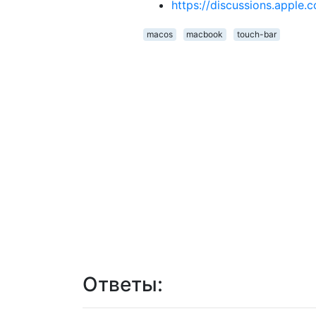
https://discussions.appl
macos
macbook
touch-bar
Ответы: