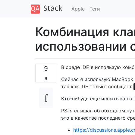
Apple
Теги
Комбинация кла
использовании 
В среде IDE я использую ком
9
Сейчас я использую MacBook P
так как IDE только сообщает
Кто-нибудь еще испытывал эт
PS: я слышал об обходном пу
это в качестве последнего ср
https://discussions.appl