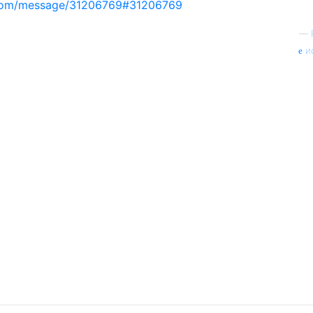
e.com/message/31206769#31206769
—
и