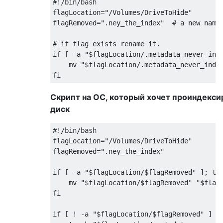
#!/bin/bash

flagLocation="/Volumes/DriveToHide"

flagRemoved=".ney_the_index"  # a new name

# if flag exists rename it.

if [ -a "$flagLocation/.metadata_never_inde
    mv "$flagLocation/.metadata_never_index
Скрипт на ОС, который хочет проиндекси
диск
#!/bin/bash

flagLocation="/Volumes/DriveToHide"

flagRemoved=".ney_the_index"

if [ -a "$flagLocation/$flagRemoved" ]; the
    mv "$flagLocation/$flagRemoved" "$flagL
fi

if [ ! -a "$flagLocation/$flagRemoved" ] ||