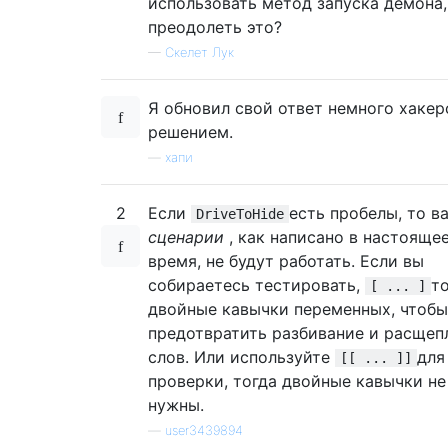
использовать метод запуска демона,
преодолеть это?
—
Скелет Лук
Я обновил свой ответ немного хаке
решением.
—
хапи
2
Если
есть пробелы, то в
DriveToHide
сценарии
, как написано в настояще
время, не будут работать. Если вы
собираетесь тестировать,
т
[ ... ]
двойные кавычки переменных, чтобы
предотвратить разбивание и расщеп
слов. Или используйте
для
[[ ... ]]
проверки, тогда двойные кавычки не
нужны.
—
user3439894