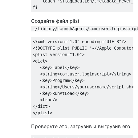
    touch "$flagLocation/.metadata_never_in
Создайте файл plist
~/Library/LaunchAgents/com.user.loginscrip
<?xml version="1.0" encoding="UTF-8"?>

<!DOCTYPE plist PUBLIC "-//Apple Computer//
<plist version="1.0">

<dict>

   <key>Label</key>

   <string>com.user.loginscript</string>

   <key>Program</key>

   <string>/Users/yourusername/script.sh</s
   <key>RunAtLoad</key>

   <true/>

</dict>

Проверьте это, загрузив и выгрузив его: