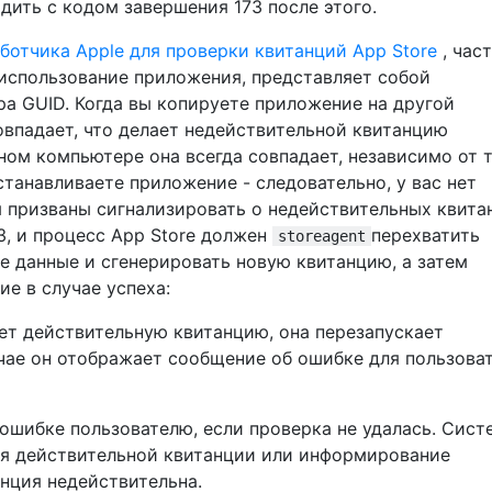
ить с кодом завершения 173 после этого.
ботчика Apple для проверки квитанций App Store
, час
использование приложения, представляет собой
а GUID. Когда вы копируете приложение на другой
впадает, что делает недействительной квитанцию ​​
ном компьютере она всегда совпадает, независимо от т
станавливаете приложение - следовательно, у вас нет
я призваны сигнализировать о недействительных квита
3, и процесс App Store должен
перехватить
storeagent
е данные и сгенерировать новую квитанцию, а затем
е в случае успеха:
ет действительную квитанцию, она перезапускает
чае он отображает сообщение об ошибке для пользоват
ошибке пользователю, если проверка не удалась. Сист
ия действительной квитанции или информирование
анция недействительна.