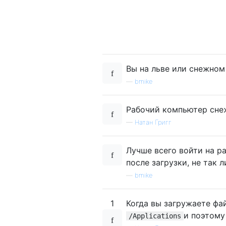
Вы на льве или снежном
—
bmike
Рабочий компьютер снеж
—
Натан Григг
Лучше всего войти на р
после загрузки, не так л
—
bmike
1
Когда вы загружаете фа
и поэтому
/Applications