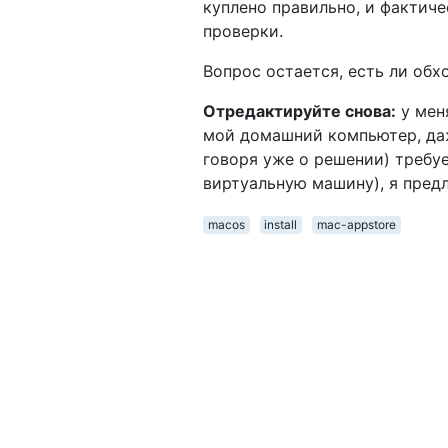
куплено правильно, и фактич
проверки.
Вопрос остается, есть ли обх
Отредактируйте снова:
у мен
мой домашний компьютер, даж
говоря уже о решении) требу
виртуальную машину), я пред
macos
install
mac-appstore