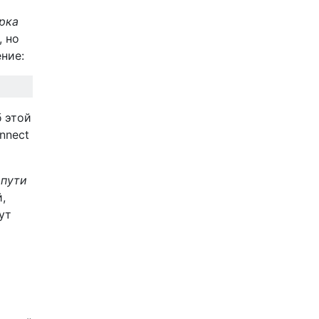
рка
, но
ние:
б этой
nnect
 пути
,
ут