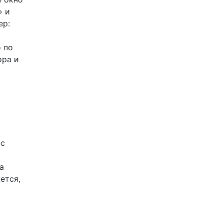
» и
ер:
 по
ора и
 с
а
ется,