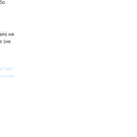
бо
на
ons
 (не
н Григг
сточник