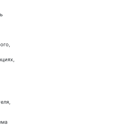
ть
ого,
нциях,
еля,
ема