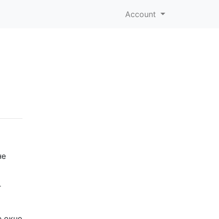
Account
не
г
е окно