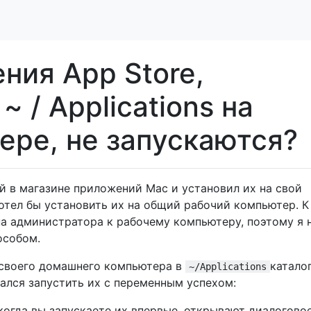
ния App Store,
 / Applications на
ере, не запускаются?
й в магазине приложений Mac и установил их на свой
отел бы установить их на общий рабочий компьютер. К
па администратора к рабочему компьютеру, поэтому я 
особом.
 своего домашнего компьютера в
катало
~/Applications
ался запустить их с переменным успехом:
огда вы запускаете их впервые, открывают диалогово