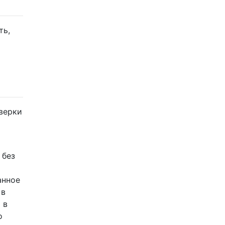
ть,
оверки
 без
анное
 в
 в
о