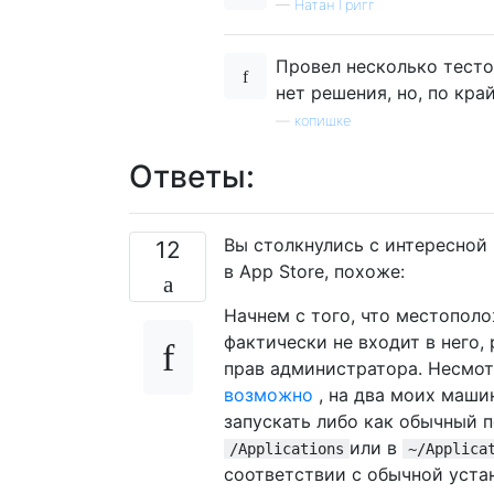
—
Натан Григг
Провел несколько тесто
нет решения, но, по кра
—
копишке
Ответы:
Вы столкнулись с интересной 
12
в App Store, похоже:
Начнем с того, что местополо
фактически не входит в него,
прав администратора. Несмот
возможно
, на два моих маши
запускать либо как обычный п
или в
/Applications
~/Applica
соответствии с обычной устан