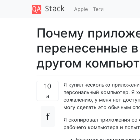
Apple
Теги
Почему приложе
перенесенные в ~
другом компьют
Я купил несколько приложени
10
персональный компьютер. Я х
сожалению, у меня нет досту
могу сделать это обычным сп
Я скопировал приложения со
рабочего компьютера и попыт
Некоторые приложения, к