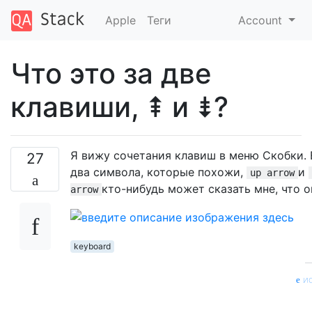
Apple
Теги
Account
Что это за две
клавиши, ⇞ и ⇟?
Я вижу сочетания клавиш в меню Скобки. 
27
два символа, которые похожи,
и
up arrow
кто-нибудь может сказать мне, что о
arrow
keyboard
ис