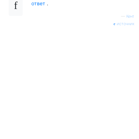
ответ
.
—
Кент
источник