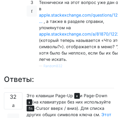
3
Технически на этот вопрос уже дан 
в
apple.stackexchange.com/questions/1
…
, а также в разделе справки,
упомянутом на
apple.stackexchange.com/a/81870/122
(который теперь называется «Что эт
символы?»). отображается в меню? ")
хотя было бы неплохо, если бы их б
легче искать.
—
Random832
Ответы:
Это клавиши Page-Up
и Page-Down
32
⇞
(на клавиатурах без них используйте
⇟
-Cursor вверх / вниз). Для списка
fn
других общих символов ключа см.
Этот