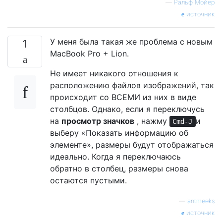
—
Ральф Мойер
источник
У меня была такая же проблема с новым
1
MacBook Pro + Lion.
Не имеет никакого отношения к
расположению файлов изображений, так
происходит со ВСЕМИ из них в виде
столбцов. Однако, если я переключусь
на
просмотр значков
, нажму
и
Cmd-J
выберу «Показать информацию об
элементе», размеры будут отображаться
идеально. Когда я переключаюсь
обратно в столбец, размеры снова
остаются пустыми.
—
antmeeks
источник