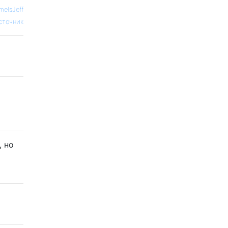
eIsJeff
сточник
, но