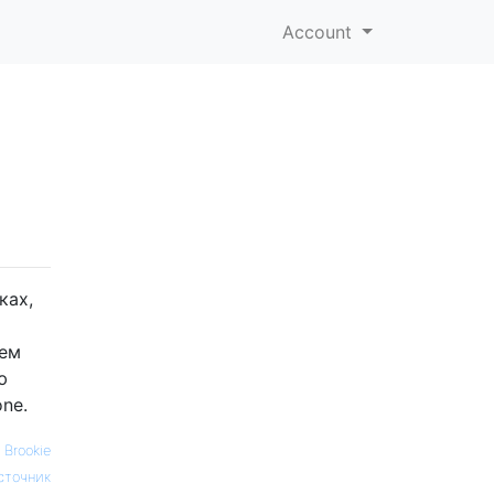
Account
ках,
оем
ю
ne.
—
Brookie
сточник