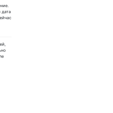
ние.
 дата
сейчас
ей,
ьно
ле
и