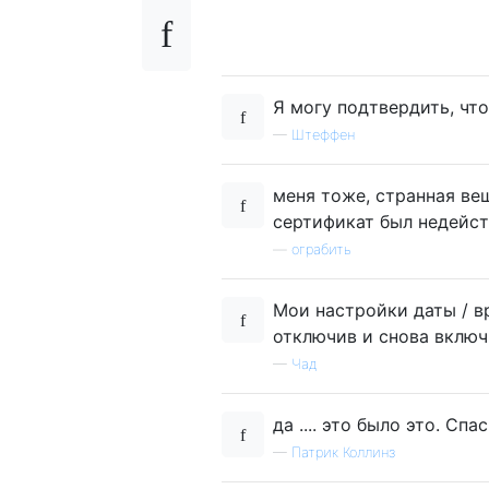
Я могу подтвердить, что
—
Штеффен
меня тоже, странная ве
сертификат был недейст
—
ограбить
Мои настройки даты / в
отключив и снова включи
—
Чад
да .... это было это. Спа
—
Патрик Коллинз