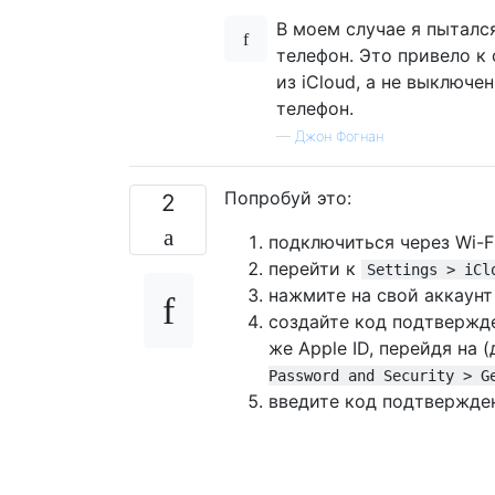
В моем случае я пыталс
телефон. Это привело к
из iCloud, а не выключен
телефон.
—
Джон Фогнан
Попробуй это:
2
подключиться через Wi-F
перейти к
Settings > iCl
нажмите на свой аккаунт
создайте код подтвержде
же Apple ID, перейдя на
Password and Security > G
введите код подтвержде