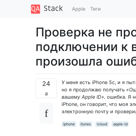
Apple
Теги
Проверка не пр
подключении к 
произошла оши
У меня есть iPhone 5c, и я пы
24
но я продолжаю получать
«Ош
вашему Apple ID».
ошибка. Я н
iPhone, он говорит, что моя э
электронную почту и проверил
iphone
itunes
icloud
apple-id