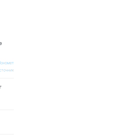
е
ономет
сточник
г