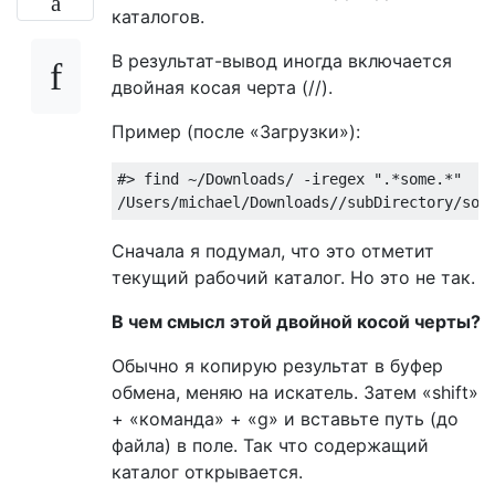
каталогов.
В результат-вывод иногда включается
двойная косая черта (//).
Пример (после «Загрузки»):
#> find ~/Downloads/ -iregex ".*some.*"
/
Users
/
michael
/
Downloads
//
subDirectory
/
som
Сначала я подумал, что это отметит
текущий рабочий каталог. Но это не так.
В чем смысл этой двойной косой черты?
Обычно я копирую результат в буфер
обмена, меняю на искатель. Затем «shift»
+ «команда» + «g» и вставьте путь (до
файла) в поле. Так что содержащий
каталог открывается.