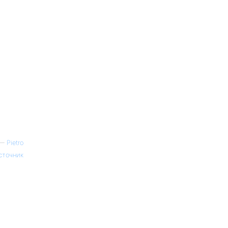
—
Pietro
сточник