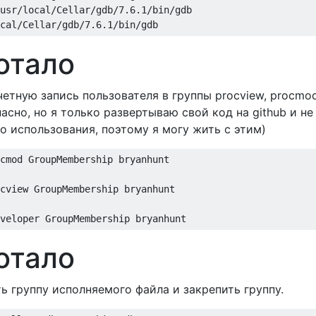
usr/local/Cellar/gdb/7.6.1/bin/gdb

отало
етную запись пользователя в группы procview, procmo
асно, но я только развертываю свой код на github и не
о использования, поэтому я могу жить с этим)
cmod GroupMembership bryanhunt

cview GroupMembership bryanhunt

отало
ь группу исполняемого файла и закрепить группу.