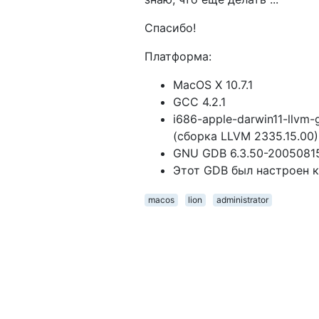
Спасибо!
Платформа:
MacOS X 10.7.1
GCC 4.2.1
i686-apple-darwin11-llvm-
(сборка LLVM 2335.15.00)
GNU GDB 6.3.50-20050815
Этот GDB был настроен ка
macos
lion
administrator