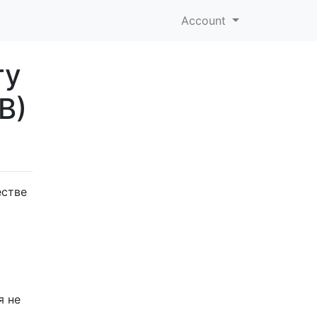
Account
ту
B)
естве
я не