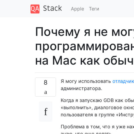
Apple
Теги
Почему я не мог
программирован
на Mac как обы
Я могу использовать
отладчи
8
администратора.
Когда я запускаю GDB как обы
«выполнить», диалоговое окн
пользователя в группе «Инст
Проблема в том, что я уже на
знаю, что еще делать ...