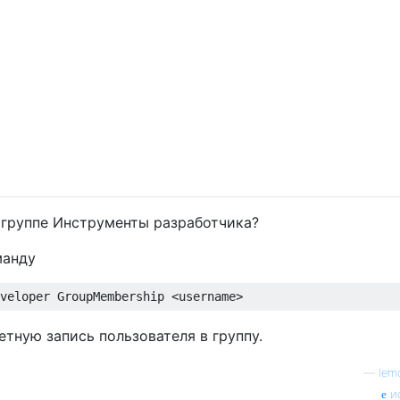
в группе Инструменты разработчика?
манду
тную запись пользователя в группу.
—
lem
и