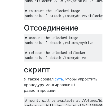
sudo dislocker -v -V /dev/disk3s1 -r -uPASS
# to mount the unlocked image

Отсоединение
# unmount the unlocked image

sudo hdiutil detach /Volumes/mydrive

# release the unlocked bitlocker

скрипт
Я также создал
суть,
чтобы упростить
процедуру монтирования /
размонтирования:
# mount, will be available at /Volumes/bitl
sudo mount-bitlocker /dev/disk3s1 PASSWORD
