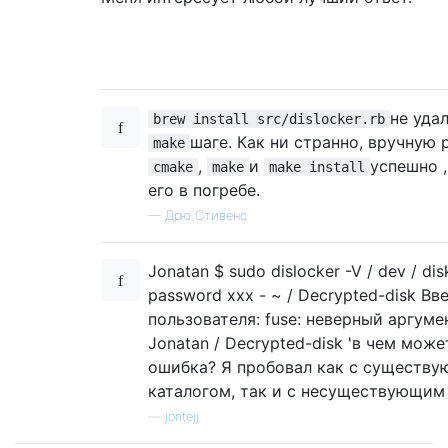
не уда
brew install src/dislocker.rb
шаге. Как ни странно, вручную 
make
,
и
успешно ,
cmake
make
make install
его в погребе.
—
Дрю Стивенс
Jonatan $ sudo dislocker -V / dev / dis
password xxx - ~ / Decrypted-disk Вв
пользователя: fuse: неверный аргумен
Jonatan / Decrypted-disk 'в чем може
ошибка? Я пробовал как с существ
каталогом, так и с несуществующим к
—
jontejj