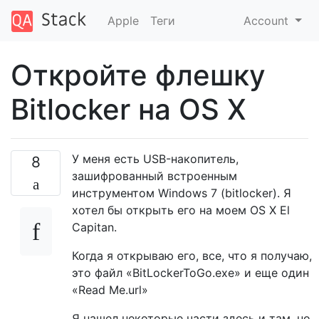
Apple
Теги
Account
Откройте флешку
Bitlocker на OS X
У меня есть USB-накопитель,
8
зашифрованный встроенным
инструментом Windows 7 (bitlocker). Я
хотел бы открыть его на моем OS X El
Capitan.
Когда я открываю его, все, что я получаю,
это файл «BitLockerToGo.exe» и еще один
«Read Me.url»
Я нашел некоторые части здесь и там, но