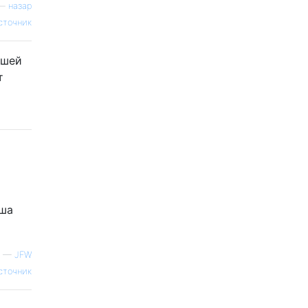
—
назар
сточник
сшей
т
аша
—
JFW
сточник