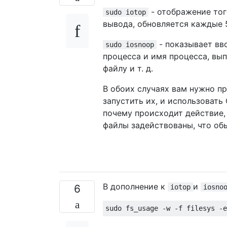
- отображение тог
sudo iotop
вывода, обновляется каждые 5
- показывает вв
sudo iosnoop
процесса и имя процесса, вы
файлу и т. д.
В обоих случаях вам нужно п
запустить их, и использовать 
почему происходит действие, 
файлы задействованы, что обы
В дополнение к
и
6
iotop
iosno