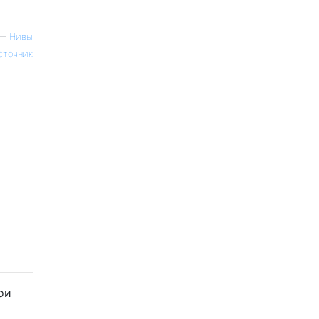
—
Нивы
сточник
ои