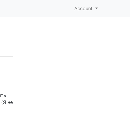
Account
ыть
 (Я не