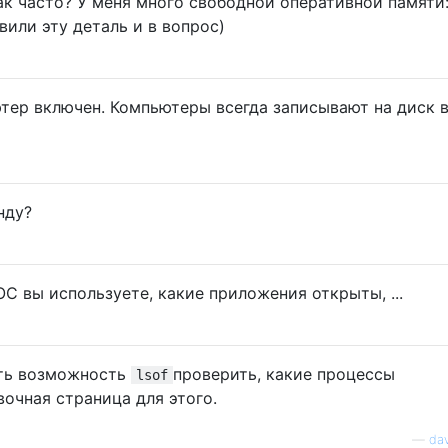
как часто? У меня много свободной оперативной памяти
вили эту деталь и в вопрос)
ер включен. Компьютеры всегда записывают на диск 
нду?
ОС вы используете, какие приложения открыты, ...
еть возможность
проверить, какие процессы
lsof
очная страница для этого.
—
da