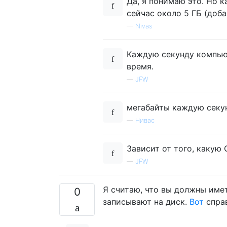
Да, я понимаю это. Но 
сейчас около 5 ГБ (доба
—
Nivas
Каждую секунду компьют
время.
—
JFW
мегабайты каждую секу
—
Нивас
Зависит от того, какую 
—
JFW
Я считаю, что вы должны им
0
записывают на диск.
Вот
справ