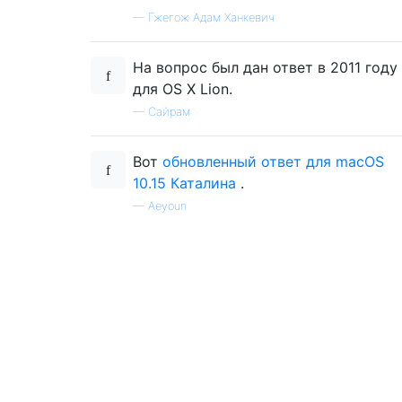
—
Гжегож Адам Ханкевич
На вопрос был дан ответ в 2011 году
для OS X Lion.
—
Сайрам
Вот
обновленный ответ для macOS
10.15 Каталина
.
—
Aeyoun