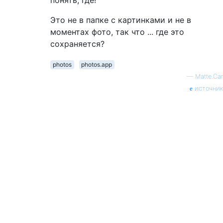
понять, где!
Это не в папке с картинками и не в
моментах фото, так что ... где это
сохраняется?
photos
photos.app
—
Matte.Car
источник