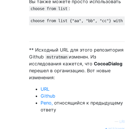
Вы также можете просто использовать
:
choose from list
choose 
from
 list 
{
"aa"
,
"bb"
,
"cc"
}
with
 t
** Исходный URL для этого репозитория
Github
изменен. Из
mstratman
исследования кажется, что
CocoaDialog
перешел в организацию. Вот новые
изменения:
URL
Github
Репо,
относящийся к предыдущему
ответу
—
LRI
источник