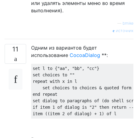
или удалять элементы меню во время
выполнения).
—
bmike
источник
Одним из вариантов будет
11
использование
CocoaDialog
**:
set
 l to 
{
"aa"
,
"bb"
,
"cc"
}
set
 choices to 
""
repeat 
with
 x 
in
 l

set
 choices to choices 
&
 quoted form 
o
end
set
 dialog to paragraphs 
of
(
do
 shell scri
if
 item 
1
of
 dialog 
is
"2"
then
return
--
 
item 
((
item 
2
of
 dialog
)
+
1
)
of
 l