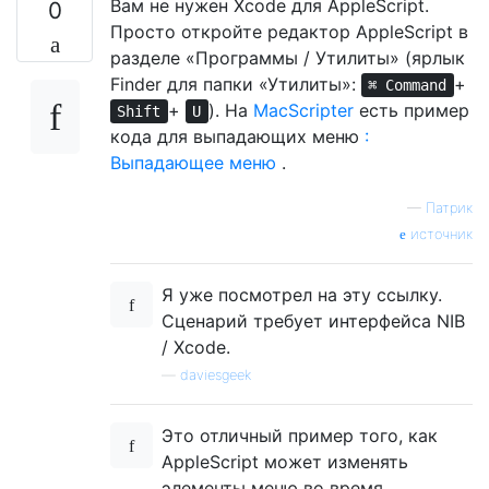
Вам не нужен Xcode для AppleScript.
0
Просто откройте редактор AppleScript в
разделе «Программы / Утилиты» (ярлык
Finder для папки «Утилиты»:
+
⌘ Command
+
). На
MacScripter
есть пример
Shift
U
кода для выпадающих меню
:
Выпадающее меню
.
—
Патрик
источник
Я уже посмотрел на эту ссылку.
Сценарий требует интерфейса NIB
/ Xcode.
—
daviesgeek
Это отличный пример того, как
AppleScript может изменять
элементы меню во время