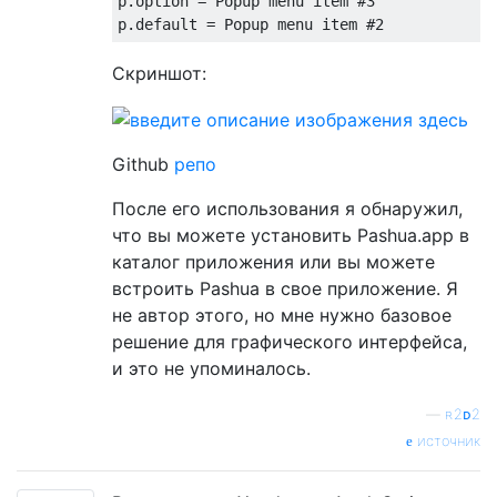
p
.
option 
=
Popup
 menu item 
#3
p
.
default
=
Popup
 menu item 
#2
Скриншот:
Github
репо
После его использования я обнаружил,
что вы можете установить Pashua.app в
каталог приложения или вы можете
встроить Pashua в свое приложение. Я
не автор этого, но мне нужно базовое
решение для графического интерфейса,
и это не упоминалось.
—
ʀ2ᴅ2
источник