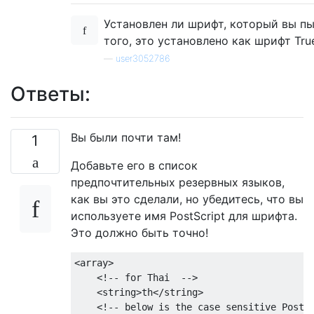
Установлен ли шрифт, который вы п
того, это установлено как шрифт Tru
—
user3052786
Ответы:
Вы были почти там!
1
Добавьте его в список
предпочтительных резервных языков,
как вы это сделали, но убедитесь, что вы
используете имя PostScript для шрифта.
Это должно быть точно!
<
array
>
<!--
for
Thai
-->
<
string
>
th
</
string
>
<!--
 below is the 
case
 sensitive 
PostS