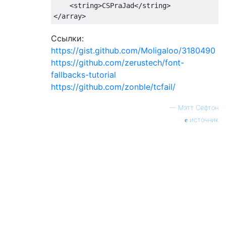
<
string
>
CSPraJad
</
string
>
</
array
>
Ссылки:
https://gist.github.com/Moligaloo/3180490
https://github.com/zerustech/font-
fallbacks-tutorial
https://github.com/zonble/tcfail/
—
Мэтт Сефтон
источник