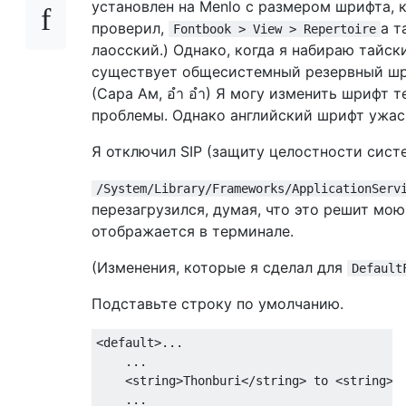
установлен на Menlo с размером шрифта, 
проверил,
а т
Fontbook > View > Repertoire
лаосский.) Однако, когда я набираю тайс
существует общесистемный резервный шри
(Сара Ам, อำ อำ) Я могу изменить шрифт т
проблемы. Однако английский шрифт ужас
Я отключил SIP (защиту целостности сист
/System/Library/Frameworks/ApplicationServ
перезагрузился, думая, что это решит мо
отображается в терминале.
(Изменения, которые я сделал для
Default
Подставьте строку по умолчанию.
<
default
>...
...
<
string
>
Thonburi
</
string
>
 to 
<
string
>
C
...