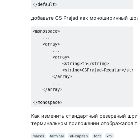
</
default
>
добавьте CS Prajad как моноширинный шр
<
monospace
>
...
<
array
>
...
<
array
>
<
string
>
th
</
string
>
<
string
>
CSPrajad
-
Regular
</
stri
</
array
>
...
</
array
>
...
</
monospace
>
Как изменить стандартный резервный шриф
терминальном приложении отображался та
macos
terminal
el-capitan
font
xml