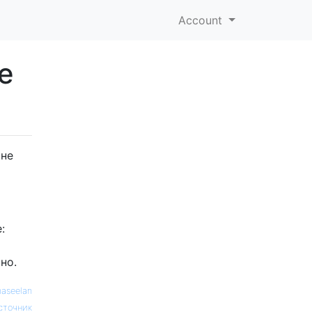
Account
е
 не
:
но.
aseelan
сточник