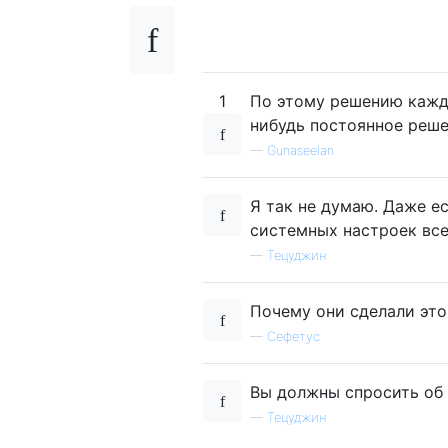
1
По этому решению кажды
нибудь постоянное реш
—
Gunaseelan
Я так не думаю. Даже е
системных настроек все
—
Тецуджин
Почему они сделали это
—
Сефетус
Вы должны спросить об 
—
Тецуджин