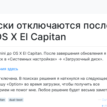
ски отключаются посл
S X El Capitan
ini до OS X El Capitan. После завершения обновления я
ск в «Системных настройках» -> «Загрузочный диск».
тключена. В поисках решения я наткнулся на следующее
у «Option» во время загрузки, чтобы получить все
рием не помог мне. Любое решение будет весьма замет
itan
dual-boot
—
Gun
и